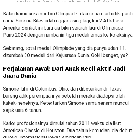
Prestasi Atlet Senam Simone Biles, Foto: NBC Bay Area
Kalau kamu suka nonton Olimpiade atau senam artistik, pasti
nama Simone Biles udah nggak asing lagi, kan? Atlet asal
Amerika Serikat ini baru aja bikin sejarah lagi di Olimpiade
Paris 2024 dengan nambahin tiga medali emas ke koleksinya.
Sekarang, total medali Olimpiade yang dia punya udah 11,
ditambah 30 medali dari Kejuaraan Dunia. Gokil banget, ya?
Perjalanan Awal: Dari Anak Kecil Aktif Jadi
Juara Dunia
Simone lahir di Columbus, Ohio, dan dibesarkan di Texas
bareng adik perempuannya setelah mereka diadopsi oleh
kakek-neneknya. Ketertarikan Simone sama senam muncul
sejak usia 6 tahun.
Karier profesionalnya dimulai tahun 2011 waktu dia ikut
American Classic di Houston. Dua tahun kemudian, dia debut
di level internasional lewat American Cup.