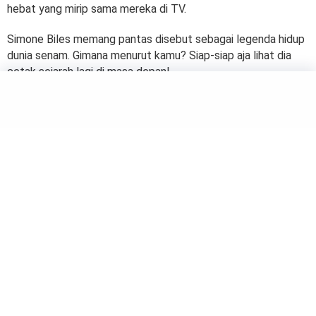
hebat yang mirip sama mereka di TV.
Simone Biles memang pantas disebut sebagai legenda hidup
dunia senam. Gimana menurut kamu? Siap-siap aja lihat dia
cetak sejarah lagi di masa depan!
by
Salma
SPORTS
Gregoria Mariska Tunjung,
Harapan Emas Indonesia di
Bulutangkis