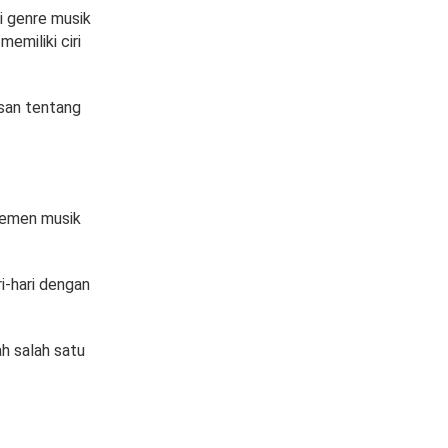
i genre musik
emiliki ciri
asan tentang
elemen musik
ri-hari dengan
h salah satu