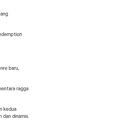
tang
Redemption
re baru,
mentara ragga
an kedua
 dan dinamis.