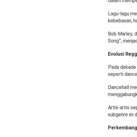
dalam memper
Lagu-lagu mer
kebebasan, ha
Bob Marley, 
Song”, menja
Evolusi Regg
Pada dekade 
seperti dance
Dancehall men
menggabungka
Artis-artis 
subgenre ini
Perkembanga