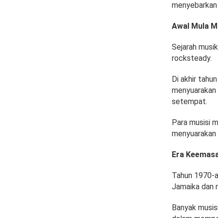
menyebarkan 
Awal Mula M
Sejarah musik
rocksteady.
Di akhir tahu
menyuarakan k
setempat.
Para musisi m
menyuarakan p
Era Keemasa
Tahun 1970-an
Jamaika dan mu
Banyak musisi