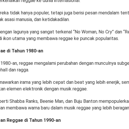
kenalkan reggae ke dunia internasional.
eka tidak hanya populer, tetapi juga berisi pesan mendalam ten
k asasi manusia, dan ketidakadilan.
dengan lagunya yang sangat terkenal “No Woman, No Cry” dan “
di ikon utama yang membawa reggae ke puncak popularitas.
ae di Tahun 1980-an
1980-an, reggae mengalami perubahan dengan munculnya subgen
hall dan ragga.
awarkan irama yang lebih cepat dan beat yang lebih enerjik, se
n elemen elektronik dengan musik reggae.
seperti Shabba Ranks, Beenie Man, dan Buju Banton mempopulerk
 dan membawa warna baru dalam musik reggae yang lebih beragam
n Reggae di Tahun 1990-an