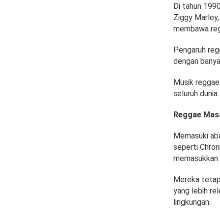
Di tahun 1990
Ziggy Marley
membawa regg
Pengaruh regg
dengan banya
Musik reggae 
seluruh dunia.
Reggae Masa
Memasuki abad
seperti Chron
memasukkan e
Mereka tetap
yang lebih re
lingkungan.