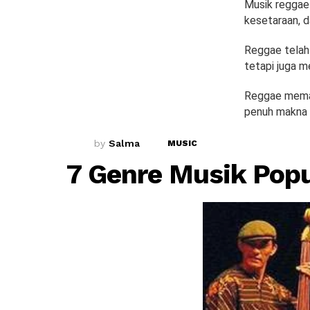
Musik reggae 
kesetaraan, 
Reggae telah 
tetapi juga 
Reggae meman
penuh makna
by
Salma
MUSIC
7 Genre Musik Popu