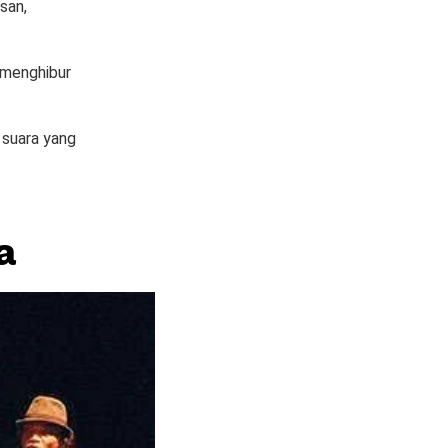
san,
a menghibur
 suara yang
a