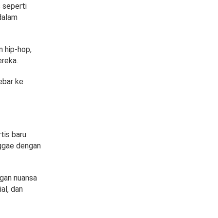
 seperti
dalam
n hip-hop,
ereka.
ebar ke
tis baru
eggae dengan
ngan nuansa
al, dan