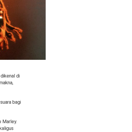
dikenal di
 makna,
 suara bagi
b Marley.
kaligus