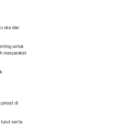
tu ska dan
enting untuk
leh masyarakat
uk
 pesat di
 turut serta