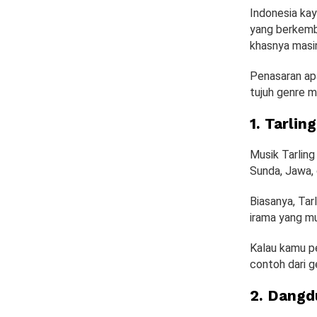
Indonesia kay
yang berkemban
khasnya masi
Penasaran apa
tujuh genre m
1. Tarlin
Musik Tarling
Sunda, Jawa,
Biasanya, Tar
irama yang m
Kalau kamu p
contoh dari g
2. Dangd