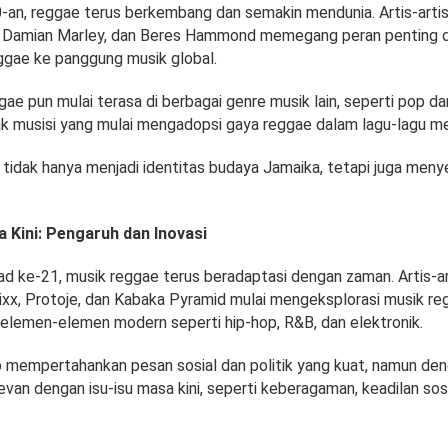
-an, reggae terus berkembang dan semakin mendunia. Artis-artis
, Damian Marley, dan Beres Hammond memegang peran penting 
ae ke panggung musik global.
ae pun mulai terasa di berbagai genre musik lain, seperti pop da
k musisi yang mulai mengadopsi gaya reggae dalam lagu-lagu m
tidak hanya menjadi identitas budaya Jamaika, tetapi juga meny
 Kini: Pengaruh dan Inovasi
 ke-21, musik reggae terus beradaptasi dengan zaman. Artis-ar
ixx, Protoje, dan Kabaka Pyramid mulai mengeksplorasi musik r
lemen-elemen modern seperti hip-hop, R&B, dan elektronik.
 mempertahankan pesan sosial dan politik yang kuat, namun de
levan dengan isu-isu masa kini, seperti keberagaman, keadilan sosi