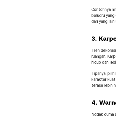
Contohnya nih
beludru yang 
dari yang lain!
3. Karp
Tren dekorasi
ruangan. Karp
hidup dan leb
Tipsnya, pili
karakter kuat
terasa lebih 
4. Warn
Nggak cuma pu