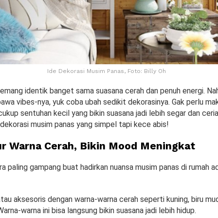
Ide Dekorasi Musim Panas, Foto: Billy Oh
emang identik banget sama suasana cerah dan penuh energi. Nah
awa vibes-nya, yuk coba ubah sedikit dekorasinya. Gak perlu ma
cukup sentuhan kecil yang bikin suasana jadi lebih segar dan ceri
dekorasi musim panas yang simpel tapi kece abis!
tur Warna Cerah, Bikin Mood Meningkat
ra paling gampang buat hadirkan nuansa musim panas di rumah a
 atau aksesoris dengan warna-warna cerah seperti kuning, biru muda
arna-warna ini bisa langsung bikin suasana jadi lebih hidup.