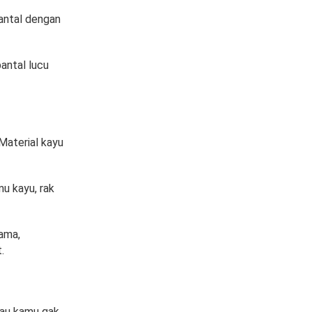
bantal dengan
bantal lucu
Material kayu
u kayu, rak
lama,
.
lau kamu gak