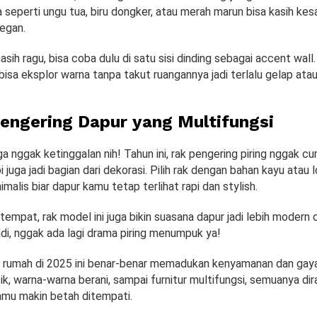
a seperti ungu tua, biru dongker, atau merah marun bisa kasih ke
egan.
sih ragu, bisa coba dulu di satu sisi dinding sebagai accent wall
bisa eksplor warna tanpa takut ruangannya jadi terlalu gelap atau
Pengering Dapur yang Multifungsi
ga nggak ketinggalan nih! Tahun ini, rak pengering piring nggak c
pi juga jadi bagian dari dekorasi. Pilih rak dengan bahan kayu atau
malis biar dapur kamu tetap terlihat rapi dan stylish.
tempat, rak model ini juga bikin suasana dapur jadi lebih modern 
adi, nggak ada lagi drama piring menumpuk ya!
 rumah di 2025 ini benar-benar memadukan kenyamanan dan gaya.
ik, warna-warna berani, sampai furnitur multifungsi, semuanya di
kamu makin betah ditempati.