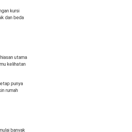
ngan kursi
nik dan beda
i hiasan utama
amu kelihatan
 tetap punya
kin rumah
mulai banyak