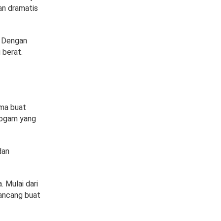
san dramatis
. Dengan
 berat.
uma buat
 logam yang
dan
 Mulai dari
rancang buat