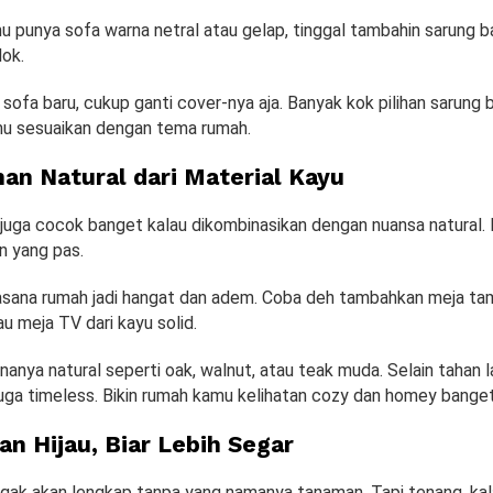
u punya sofa warna netral atau gelap, tinggal tambahin sarung 
lok.
i sofa baru, cukup ganti cover-nya aja. Banyak kok pilihan sarung 
mu sesuaikan dengan tema rumah.
han Natural dari Material Kayu
uga cocok banget kalau dikombinasikan dengan nuansa natural. 
han yang pas.
asana rumah jadi hangat dan adem. Coba deh tambahkan meja tam
au meja TV dari kayu solid.
rnanya natural seperti oak, walnut, atau teak muda. Selain tahan 
uga timeless. Bikin rumah kamu kelihatan cozy dan homey banget
an Hijau, Biar Lebih Segar
gak akan lengkap tanpa yang namanya tanaman. Tapi tenang, ka