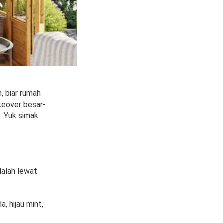
, biar rumah
keover besar-
a.
Yuk simak
dalah lewat
, hijau mint,