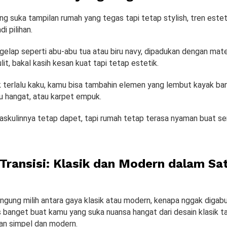
g suka tampilan rumah yang tegas tapi tetap stylish, tren estet
di pilihan.
elap seperti abu-abu tua atau biru navy, dipadukan dengan mater
lit, bakal kasih kesan kuat tapi tetap estetik.
 terlalu kaku, kamu bisa tambahin elemen yang lembut kayak ban
u hangat, atau karpet empuk.
maskulinnya tetap dapet, tapi rumah tetap terasa nyaman buat 
 Transisi: Klasik dan Modern dalam Sa
ngung milih antara gaya klasik atau modern, kenapa nggak digab
pas banget buat kamu yang suka nuansa hangat dari desain klasik ta
an simpel dan modern.