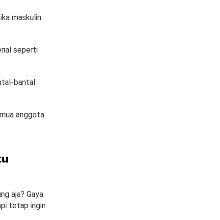
ika maskulin
ial seperti
tal-bantal
semua anggota
tu
ung aja? Gaya
pi tetap ingin