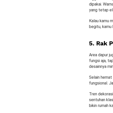
dipakai. Warn
yang tetap el
Kalau kamu ma
begitu, kamu 
5. Rak 
Area dapur ju
fungsi aja, ta
desainnya mini
Selain hemat 
fungsional. J
Tren dekorasi
sentuhan klas
bikin rumah 