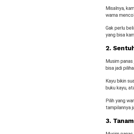
Misalnya, kam
warna menco
Gak perlu bel
yang bisa ka
2. Sentu
Musim panas j
bisa jadi pili
Kayu bikin su
buku kayu, at
Pilih yang wa
tampilannya j
3. Tanam
Musim panas 