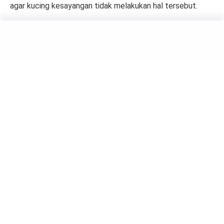
agar kucing kesayangan tidak melakukan hal tersebut.
ANIMALS
4 Tips Merawat Kucing Agar
Bulu Tampak Lebat dan
Terawat
by
Suci Berliana