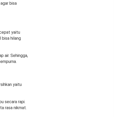
agar bisa
cepat yaitu
bisa hilang
 air. Sehingga,
sempurna.
sihkan yaitu
u secara rapi.
a rasa nikmat.