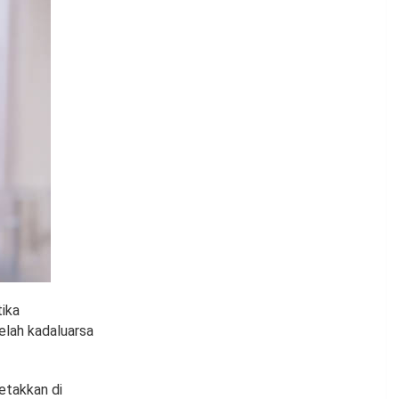
ika
elah kadaluarsa
etakkan di