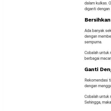
dalam kulkas. 
diganti dengan 
Bersihkan
Ada banyak seka
dengan members
sempurna.
Cobalah untuk 
berbagai macam
Ganti De
Rekomendasi tip
dengan menggan
Cobalah untuk 
Sehingga, maka