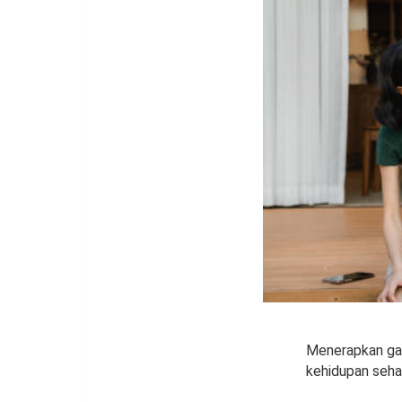
Menerapkan gay
kehidupan sehar