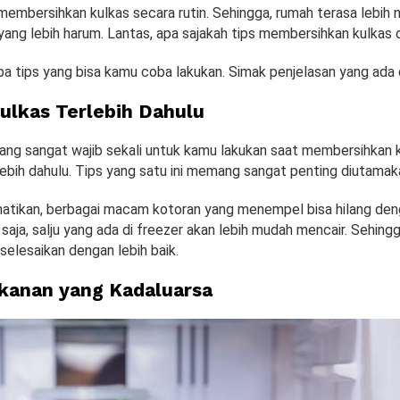
membersihkan kulkas secara rutin. Sehingga, rumah terasa lebih
 yang lebih harum. Lantas, apa sajakah tips membersihkan kulkas
a tips yang bisa kamu coba lakukan. Simak penjelasan yang ada d
ulkas Terlebih Dahulu
ang sangat wajib sekali untuk kamu lakukan saat membersihkan k
ebih dahulu. Tips yang satu ini memang sangat penting diutamak
matikan, berbagai macam kotoran yang menempel bisa hilang de
 saja, salju yang ada di freezer akan lebih mudah mencair. Sehing
selesaikan dengan lebih baik.
kanan yang Kadaluarsa