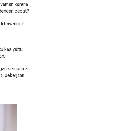
 nyaman karena
 dengan cepat?
i bawah ini!
ulkas yaitu
an.
ngan sempurna.
ga, pekerjaan