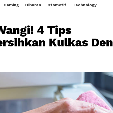
Gaming
Hiburan
Otomotif
Technology
Wangi! 4 Tips
rsihkan Kulkas De