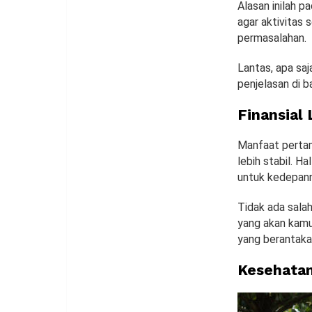
Alasan inilah 
agar aktivitas 
permasalahan.
Lantas, apa sa
penjelasan di b
Finansial 
Manfaat pertam
lebih stabil. H
untuk kedepan
Tidak ada sala
yang akan kamu
yang berantaka
Kesehatan