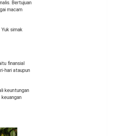
alis. Bertujuan
bagai macam
? Yuk simak
tu finansial
i-hari ataupun
ali keuntungan
h keuangan