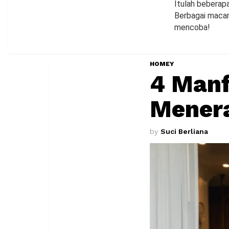
Itulah beberapa
Berbagai macam
mencoba!
HOMEY
4 Manf
Menera
by
Suci Berliana