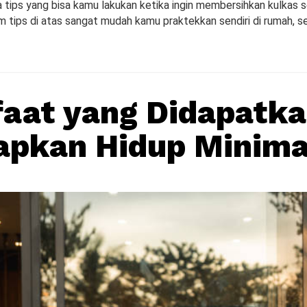
 tips yang bisa kamu lakukan ketika ingin membersihkan kulkas 
 tips di atas sangat mudah kamu praktekkan sendiri di rumah, s
aat yang Didapatka
pkan Hidup Minima