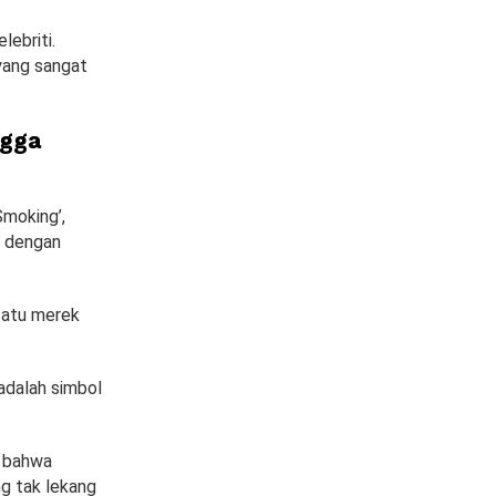
lebriti.
 yang sangat
ngga
Smoking’,
l dengan
 satu merek
adalah simbol
n bahwa
ng tak lekang