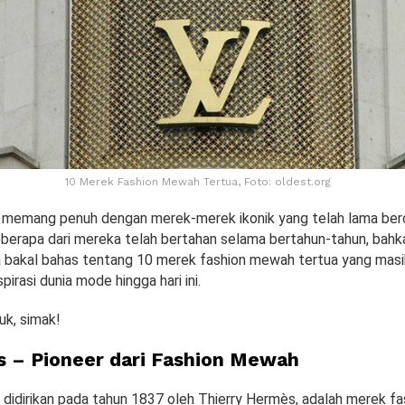
10 Merek Fashion Mewah Tertua, Foto: oldest.org
n memang penuh dengan merek-merek ikonik yang telah lama berdi
eberapa dari mereka telah bertahan selama bertahun-tahun, bah
a bakal bahas tentang 10 merek fashion mewah tertua yang masi
pirasi dunia mode hingga hari ini.
uk, simak!
s – Pioneer dari Fashion Mewah
didirikan pada tahun 1837 oleh Thierry Hermès, adalah merek fa