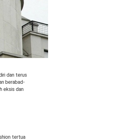
ri dan terus
kan berabad-
h eksis dan
shion tertua