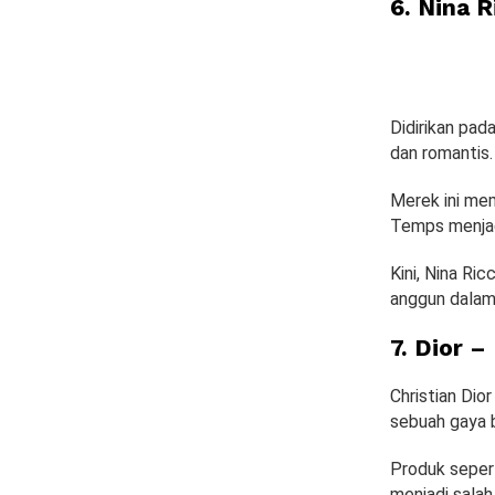
6. Nina 
Didirikan pad
dan romantis
Merek ini mem
Temps menjadi
Kini, Nina Ri
anggun dalam
7. Dior 
Christian Dio
sebuah gaya b
Produk sepert
menjadi salah