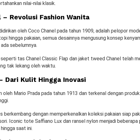
ahankan nilai-nilai klasik.
l – Revolusi Fashion Wanita
didirikan oleh Coco Chanel pada tahun 1909, adalah pelopor mod
 topi hingga pakaian, semua desainnya mengusung konsep kenya
 ada sebelumnya.
 seperti tas Chanel Classic Flap dan jaket tweed Chanel telah m
ang tak lekang oleh waktu.
– Dari Kulit Hingga Inovasi
an oleh Mario Prada pada tahun 1913 dan terkenal dengan produk
nggi.
us berkembang dengan memperkenalkan koleksi pakaian siap paka
sori. Iconic tote Saffiano Lux dan ransel nylon menjadi beberapa
 hingga saat ini.