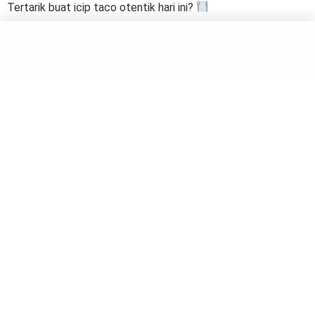
Tertarik buat icip taco otentik hari ini?
by
Salma
FOOD
11 Kue Tradisional Thailand yang
Wajib Kamu Coba!