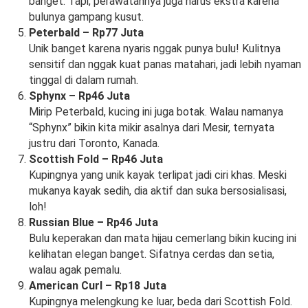
banget. Tapi, perawatannya juga harus ekstra karena
bulunya gampang kusut.
Peterbald – Rp77 Juta
Unik banget karena nyaris nggak punya bulu! Kulitnya
sensitif dan nggak kuat panas matahari, jadi lebih nyaman
tinggal di dalam rumah.
Sphynx – Rp46 Juta
Mirip Peterbald, kucing ini juga botak. Walau namanya
“Sphynx” bikin kita mikir asalnya dari Mesir, ternyata
justru dari Toronto, Kanada.
Scottish Fold – Rp46 Juta
Kupingnya yang unik kayak terlipat jadi ciri khas. Meski
mukanya kayak sedih, dia aktif dan suka bersosialisasi,
loh!
Russian Blue – Rp46 Juta
Bulu keperakan dan mata hijau cemerlang bikin kucing ini
kelihatan elegan banget. Sifatnya cerdas dan setia,
walau agak pemalu.
American Curl – Rp18 Juta
Kupingnya melengkung ke luar, beda dari Scottish Fold.