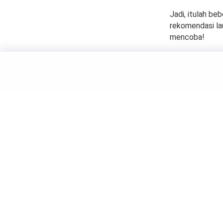
Jadi, itulah b
rekomendasi lau
mencoba!
FOOD
Wajib 
yang S
by
Suci Berliana