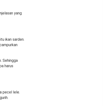
njelasan yang
tu ikan sarden.
dicampurkan
h. Sehingga
pa harus
 pecel lele.
gurih.