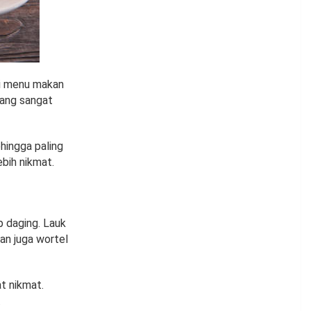
si menu makan
mang sangat
hingga paling
bih nikmat.
p daging. Lauk
an juga wortel
t nikmat.
.