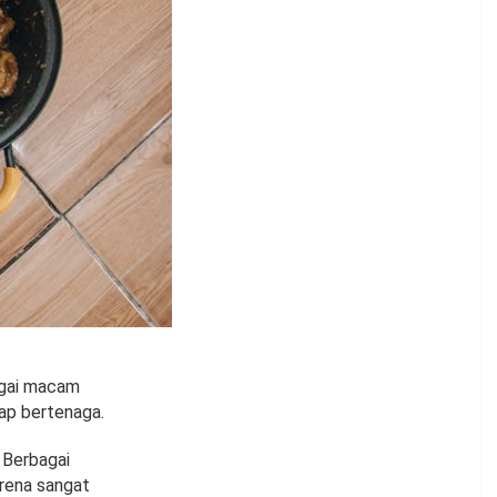
agai macam
tap bertenaga.
 Berbagai
arena sangat