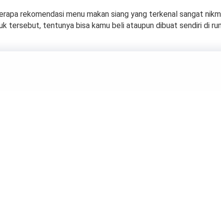
eberapa rekomendasi menu makan siang yang terkenal sangat nik
k tersebut, tentunya bisa kamu beli ataupun dibuat sendiri di r
Tahu! 4 Tips Memili
egar dan Manis