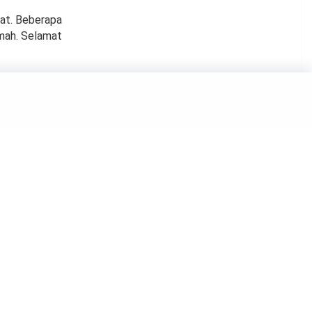
mat. Beberapa
umah. Selamat
h Buah