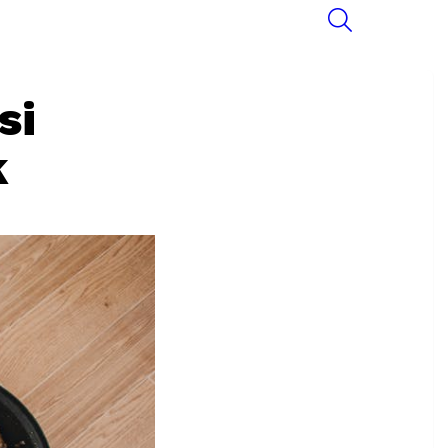
SEARCH
si
k