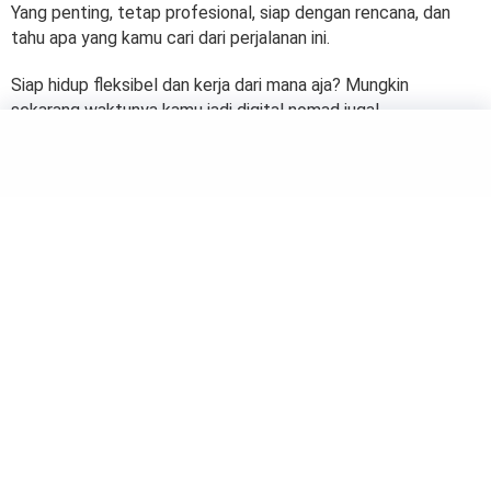
Yang penting, tetap profesional, siap dengan rencana, dan
tahu apa yang kamu cari dari perjalanan ini.
Siap hidup fleksibel dan kerja dari mana aja? Mungkin
sekarang waktunya kamu jadi digital nomad juga!
TRAVELING
Suasana Hati Membaik! 4
Rekomendasi Tempat Healing
Terbaik
by
Suci Berliana