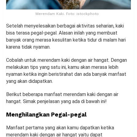
Merendam Kaki. Foto: istockphoto
Setelah menyelesaikan berbagai aktivitas seharian, kaki
bisa terasa pegal-pegal. Alasan inilah yang membuat
banyak orang merasa kesulitan ketika tidur di malam hari
karena tidak nyaman.
Cobalah untuk merendam kaki dengan air hangat. Dengan
melakukan tips yang satu ini, kamu akan merasa lebih
nyaman ketika ingin beristirahat dan ada banyak manfaat
yang akan didapatkan.
Berikut beberapa manfaat merendam kaki dengan air
hangat. Simak penjelasan yang ada di bawah ini!
Menghilangkan Pegal-pegal
Manfaat pertama yang akan kamu dapatkan ketika
merendam kaki dengan air hangat yaitu dapat