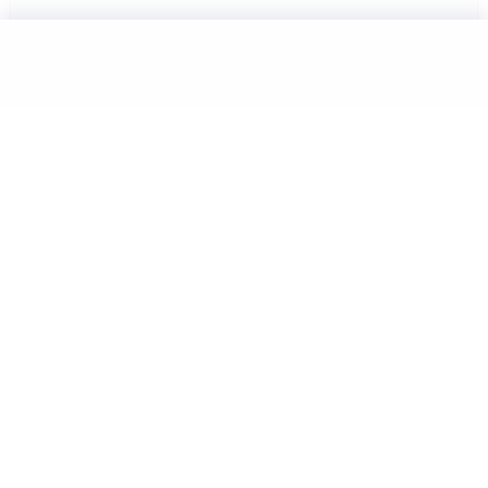
HEALTH
Wajib Tahu! 4 Penyebab Kamu
Bisa Terkena Diare
by
Suci Berliana