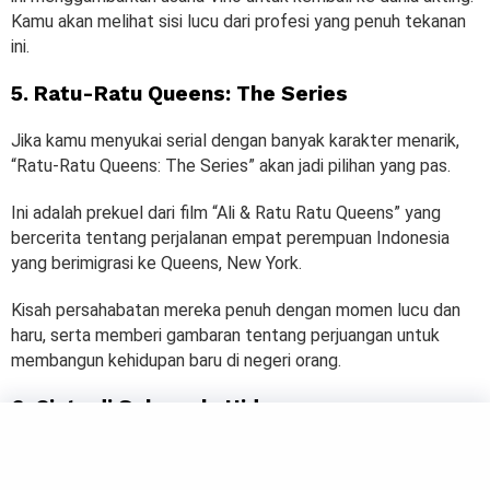
Kamu akan melihat sisi lucu dari profesi yang penuh tekanan
ini.
5. Ratu-Ratu Queens: The Series
Jika kamu menyukai serial dengan banyak karakter menarik,
“Ratu-Ratu Queens: The Series” akan jadi pilihan yang pas.
Ini adalah prekuel dari film “Ali & Ratu Ratu Queens” yang
bercerita tentang perjalanan empat perempuan Indonesia
yang berimigrasi ke Queens, New York.
Kisah persahabatan mereka penuh dengan momen lucu dan
haru, serta memberi gambaran tentang perjuangan untuk
membangun kehidupan baru di negeri orang.
6. Cinta di Sela-sela Hidup
Film ini mengangkat tema cinta yang muncul di tengah
kesibukan hidup sehari-hari. Dengan sentuhan komedi, film ini