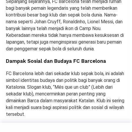
Sepanjang sejarahnya, FC Barcelona telah menjadi rumah
bagi banyak pemain legendaris yang telah memberikan
kontribusi besar bagi klub dan sepak bola dunia. Nama-
nama seperti Johan Cruyff, Ronaldinho, Lionel Messi, dan
banyak lainnya telah menjadi ikon di Camp Nou.
Keberadaan mereka tidak hanya membawa kesuksesan di
lapangan, tetapi juga menginspirasi generasi baru pemain
dan penggemar sepak bola di seluruh dunia.
Dampak Sosial dan Budaya FC Barcelona
FC Barcelona lebih dari sekadar klub sepak bola, ini adalah
simbol identitas budaya dan politik bagi banyak orang di
Katalonia. Slogan klub, “Més que un club” (Lebih dari
sekadar klub), mencerminkan peran penting yang
dimainkan Barca dalam masyarakat Katalan. Klub ini sering
kali menjadi suara bagi aspirasi politik dan sosial di wilayah
tersebut.