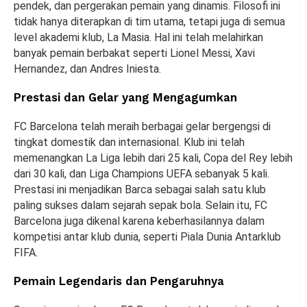
pendek, dan pergerakan pemain yang dinamis. Filosofi ini
tidak hanya diterapkan di tim utama, tetapi juga di semua
level akademi klub, La Masia. Hal ini telah melahirkan
banyak pemain berbakat seperti Lionel Messi, Xavi
Hernandez, dan Andres Iniesta.
Prestasi dan Gelar yang Mengagumkan
FC Barcelona telah meraih berbagai gelar bergengsi di
tingkat domestik dan internasional. Klub ini telah
memenangkan La Liga lebih dari 25 kali, Copa del Rey lebih
dari 30 kali, dan Liga Champions UEFA sebanyak 5 kali.
Prestasi ini menjadikan Barca sebagai salah satu klub
paling sukses dalam sejarah sepak bola. Selain itu, FC
Barcelona juga dikenal karena keberhasilannya dalam
kompetisi antar klub dunia, seperti Piala Dunia Antarklub
FIFA.
Pemain Legendaris dan Pengaruhnya