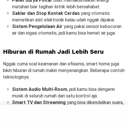
Panel Surya Pintar
buat memaksimalkan energi
matahari biar tagihan listrik lebih bersahabat.
Saklar dan Stop Kontak Cerdas
yang otomatis
mematikan alat elektronik kalau udah nggak dipakai.
Sistem Pengelolaan Air
yang pakai sensor kebocoran
air dan irigasi otomatis, jadi kamu bisa hemat air juga.
Hiburan di Rumah Jadi Lebih Seru
Nggak cuma soal keamanan dan efisiensi, smart home juga
bikin hiburan di rumah makin menyenangkan. Beberapa contoh
teknologinya:
Sistem Audio Multi-Room
, jadi kamu bisa dengerin
musik di seluruh rumah dari satu kontrol aja.
Smart TV dan Streaming
yang bisa dikendalikan suara,
makin praktis nonton film atau acara favorit.
Ruang Virtual Reality (VR)
buat pengalaman gaming
dan nonton film yang super imersif!