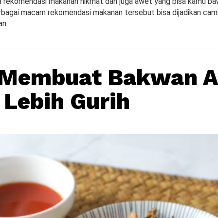
a rekomendasi makanan nikmat dan juga awet yang bisa kamu ba
rbagai macam rekomendasi makanan tersebut bisa dijadikan cam
an.
s Membuat Bakwan A
 Lebih Gurih