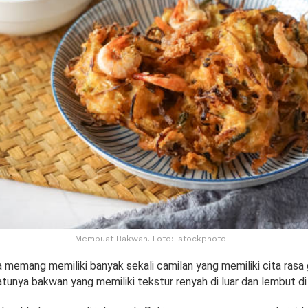
Membuat Bakwan. Foto: istockphoto
 memang memiliki banyak sekali camilan yang memiliki cita rasa 
atunya bakwan yang memiliki tekstur renyah di luar dan lembut di