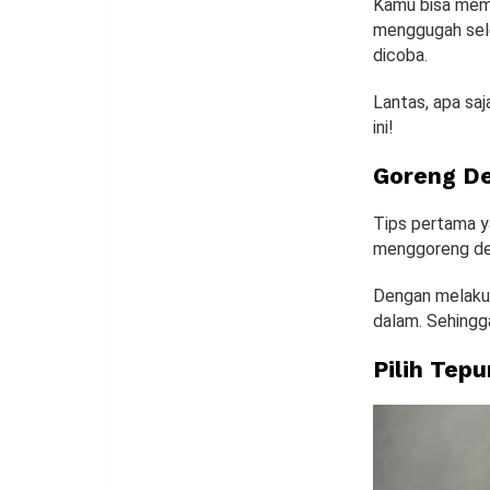
Kamu bisa memb
menggugah seler
dicoba.
Lantas, apa sa
ini!
Goreng D
Tips pertama y
menggoreng de
Dengan melakuka
dalam. Sehingg
Pilih Tep