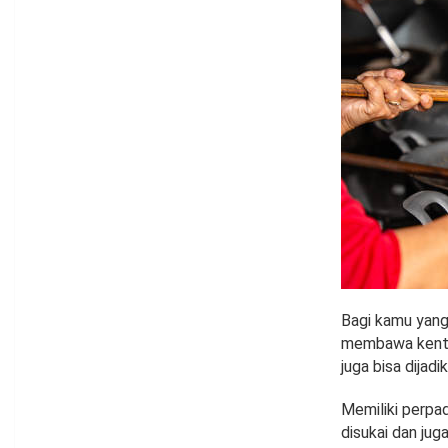
Bagi kamu yang
membawa kentan
juga bisa dijadi
Memiliki perpa
disukai dan ju