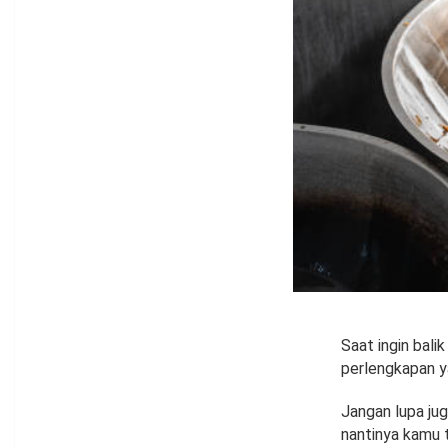
Saat ingin bal
perlengkapan ya
Jangan lupa j
nantinya kamu 