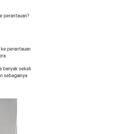
ke perantauan?
 ke perantauan
era.
a banyak sekali
an sebagainya.