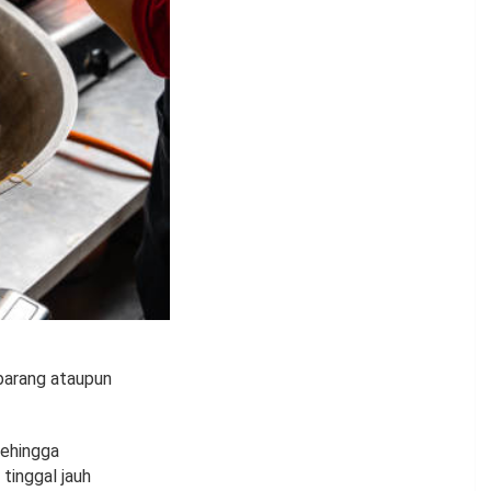
barang ataupun
Sehingga
tinggal jauh