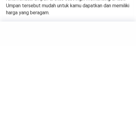
Umpan tersebut mudah untuk kamu dapatkan dan memiliki
harga yang beragam.
HOBBY
4 Hal yang Wajib Diperhatikan
saat Memancing di Pulau
by
Suci Berliana