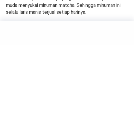
muda menyukai minuman matcha. Sehingga minuman ini
selalu laris manis terjual setiap harinya.
by
Salma
FOOD
Gnocchi Saus Krim Truffle, Menu
Mewah yang Menggoda