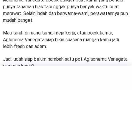
punya tanaman hias tapi nggak punya banyak waktu buat
merawat. Selain indah dan berwarna-warni, perawatannya pun
mudah banget.
Mau taruh di ruang tamu, meja kerja, atau pojok kamar,
Aglonema Variegata siap bikin suasana ruangan kamu jadi
lebih fresh dan adem.
Jadi, udah siap belum nambah satu pot Aglaonema Variegata
di rumah kamu?
by
Salma
GARDEN
Philodendron, Si Ratu Tanaman
Hias yang Gampang Dirawat!