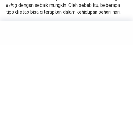
living
dengan sebaik mungkin. Oleh sebab itu, beberapa
tips di atas bisa diterapkan dalam kehidupan sehari-hari.
FINANCE
Tanpa Disadari: Inilah Tanda
Hidup Konsumtif
by
Suci Berliana