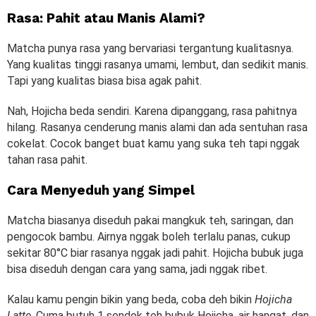
Rasa: Pahit atau Manis Alami?
Matcha punya rasa yang bervariasi tergantung kualitasnya.
Yang kualitas tinggi rasanya umami, lembut, dan sedikit manis.
Tapi yang kualitas biasa bisa agak pahit.
Nah, Hojicha beda sendiri. Karena dipanggang, rasa pahitnya
hilang. Rasanya cenderung manis alami dan ada sentuhan rasa
cokelat. Cocok banget buat kamu yang suka teh tapi nggak
tahan rasa pahit.
Cara Menyeduh yang Simpel
Matcha biasanya diseduh pakai mangkuk teh, saringan, dan
pengocok bambu. Airnya nggak boleh terlalu panas, cukup
sekitar 80°C biar rasanya nggak jadi pahit. Hojicha bubuk juga
bisa diseduh dengan cara yang sama, jadi nggak ribet.
Kalau kamu pengin bikin yang beda, coba deh bikin
Hojicha
Latte
. Cuma butuh 1 sendok teh bubuk Hojicha, air hangat, dan