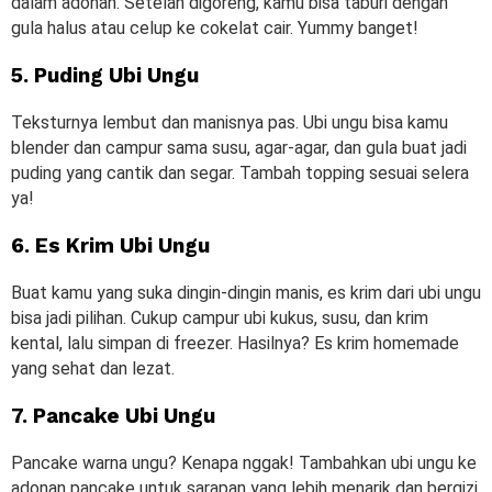
dalam adonan. Setelah digoreng, kamu bisa taburi dengan
gula halus atau celup ke cokelat cair. Yummy banget!
5. Puding Ubi Ungu
Teksturnya lembut dan manisnya pas. Ubi ungu bisa kamu
blender dan campur sama susu, agar-agar, dan gula buat jadi
puding yang cantik dan segar. Tambah topping sesuai selera
ya!
6. Es Krim Ubi Ungu
Buat kamu yang suka dingin-dingin manis, es krim dari ubi ungu
bisa jadi pilihan. Cukup campur ubi kukus, susu, dan krim
kental, lalu simpan di freezer. Hasilnya? Es krim homemade
yang sehat dan lezat.
7. Pancake Ubi Ungu
Pancake warna ungu? Kenapa nggak! Tambahkan ubi ungu ke
adonan pancake untuk sarapan yang lebih menarik dan bergizi.