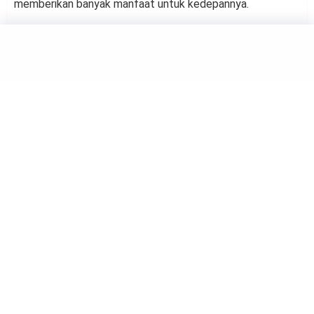
memberikan banyak manfaat untuk kedepannya.
HOBBY
Menarik! 4 Hobi yang Mampu
Meningkatkan Kecerdasan
Anak
by
Suci Berliana