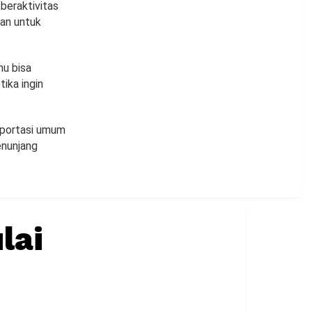
beraktivitas
kan untuk
mu bisa
ika ingin
sportasi umum
enunjang
lai