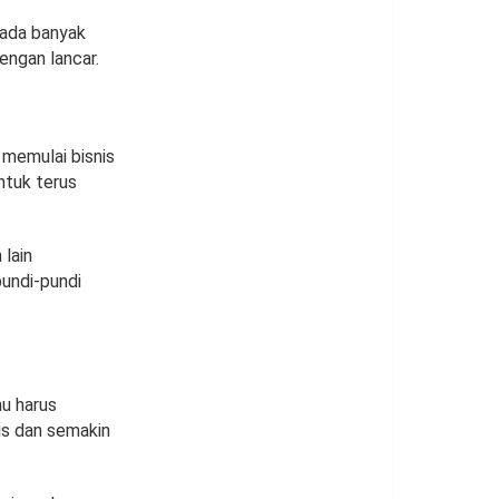
, ada banyak
engan lancar.
 memulai bisnis
ntuk terus
 lain
undi-pundi
mu harus
is dan semakin