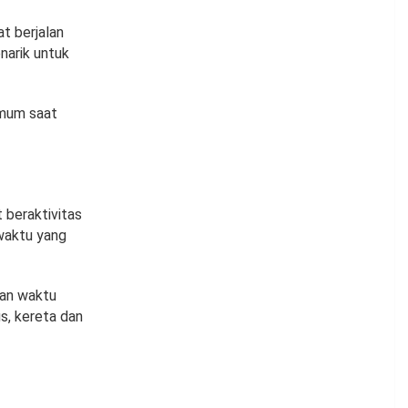
t berjalan
narik untuk
umum saat
beraktivitas
 waktu yang
kan waktu
s, kereta dan