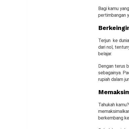
Bagi kamu yang 
pertimbangan ya
Berkeingi
Terjun ke duni
dari nol, tentu
belajar.
Dengan terus be
sebagainya. Pa
rupiah dalam ju
Memaksim
Tahukah kamu? M
memaksimalkan 
berkembang ke