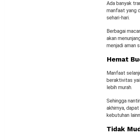
Ada banyak tra
manfaat yang d
sehari-hari.
Berbagai macam
akan menunjang
menjadi aman s
Hemat Bu
Manfaat selanj
beraktivitas ya
lebih murah.
Sehingga nanti
akhirnya, dapa
kebutuhan lainn
Tidak Mud