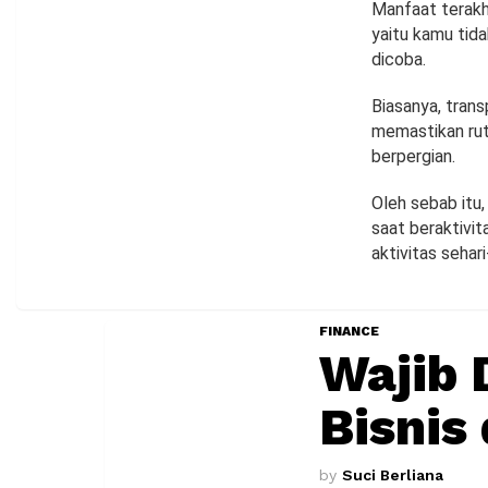
Manfaat terakh
yaitu kamu tid
dicoba.
Biasanya, tran
memastikan rut
berpergian.
Oleh sebab itu
saat beraktivit
aktivitas sehari-
FINANCE
Wajib 
Bisnis 
by
Suci Berliana