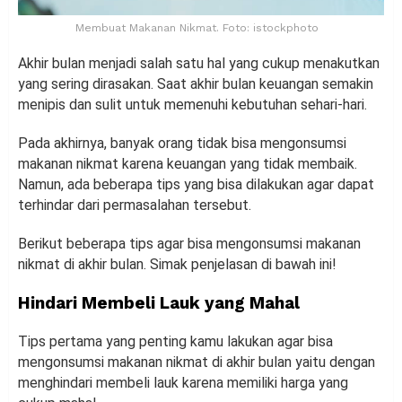
Membuat Makanan Nikmat. Foto: istockphoto
Akhir bulan menjadi salah satu hal yang cukup menakutkan
yang sering dirasakan. Saat akhir bulan keuangan semakin
menipis dan sulit untuk memenuhi kebutuhan sehari-hari.
Pada akhirnya, banyak orang tidak bisa mengonsumsi
makanan nikmat karena keuangan yang tidak membaik.
Namun, ada beberapa tips yang bisa dilakukan agar dapat
terhindar dari permasalahan tersebut.
Berikut beberapa tips agar bisa mengonsumsi makanan
nikmat di akhir bulan. Simak penjelasan di bawah ini!
Hindari Membeli Lauk yang Mahal
Tips pertama yang penting kamu lakukan agar bisa
mengonsumsi makanan nikmat di akhir bulan yaitu dengan
menghindari membeli lauk karena memiliki harga yang