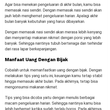
Agar bisa menekan pengeluaran di akhir bulan, kamu bisa
memasak nasi sendiri. Dengan memasak nasi sendiri akan
jauh lebih menghemat pengeluaran harian. Apalagi akhir
bulan banyak kebutuhan yang harus dibayarkan.
Dengan memasak nasi sendiri akan merasa lebih kenyang
dan menyantap makanan nikmat dengan porsi yang lebih
banyak. Sehingga nantinya tubuh bertenaga dan terhindar
dari rasa lapar berkepanjangan.
Manfaat Uang Dengan Bijak
Cobalah untuk memanfaatkan uang dengan bijak. Dengan
melakukan tips yang satu ini, keuangan kamu tetap stabil
hingga memasuki akhir bulan. Pada akhirnya, tetap bisa
mengonsumsi makanan nikmat.
Tips yang bisa dicoba yaitu dengan menulis berbagai
macam pengeluaran harian. Sehingga nantinya kamu bisa
lebih berhemat ketika sudah terlalu boros. Pada akhirnya,