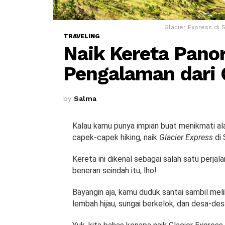
Glacier Express di S
TRAVELING
Naik Kereta Pano
Pengalaman dari 
by
Salma
Kalau kamu punya impian buat menikmati a
capek-capek hiking, naik
Glacier Express
di 
Kereta ini dikenal sebagai salah satu perjal
beneran seindah itu, lho!
Bayangin aja, kamu duduk santai sambil m
lembah hijau, sungai berkelok, dan desa-desa