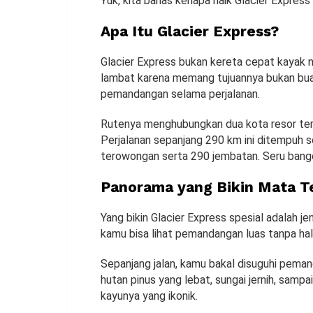
Yuk, kita bahas kenapa naik Glacier Express
Apa Itu Glacier Express?
Glacier Express bukan kereta cepat kayak n
lambat karena memang tujuannya bukan buat
pemandangan selama perjalanan.
Rutenya menghubungkan dua kota resor terke
Perjalanan sepanjang 290 km ini ditempuh se
terowongan serta 290 jembatan. Seru bang
Panorama yang Bikin Mata T
Yang bikin Glacier Express spesial adalah je
kamu bisa lihat pemandangan luas tanpa ha
Sepanjang jalan, kamu bakal disuguhi pema
hutan pinus yang lebat, sungai jernih, sam
kayunya yang ikonik.