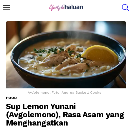
S
Menu
Avgolemono, Foto: Andrea Buckett Cooks
FOOD
Sup Lemon Yunani
(Avgolemono), Rasa Asam yang
Menghangatkan