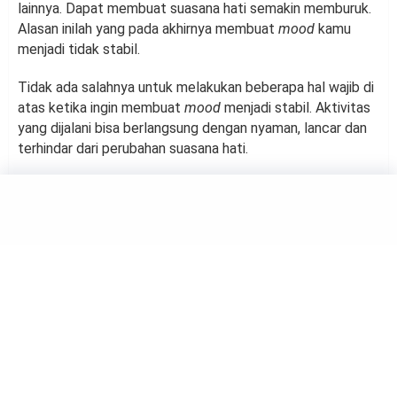
lainnya. Dapat membuat suasana hati semakin memburuk.
Alasan inilah yang pada akhirnya membuat
mood
kamu
menjadi tidak stabil.
Tidak ada salahnya untuk melakukan beberapa hal wajib di
atas ketika ingin membuat
mood
menjadi stabil. Aktivitas
yang dijalani bisa berlangsung dengan nyaman, lancar dan
terhindar dari perubahan suasana hati.
HOMEY
4 Tips Menghemat
Penggunaan Air di Musim
Kemarau
by
Suci Berliana