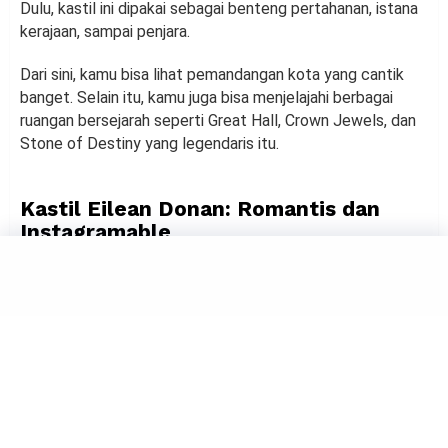
Dulu, kastil ini dipakai sebagai benteng pertahanan, istana
kerajaan, sampai penjara.
Dari sini, kamu bisa lihat pemandangan kota yang cantik
banget. Selain itu, kamu juga bisa menjelajahi berbagai
ruangan bersejarah seperti Great Hall, Crown Jewels, dan
Stone of Destiny yang legendaris itu.
Kastil Eilean Donan: Romantis dan
Instagramable
Kalau kamu pernah lihat foto kastil yang berdiri di atas
pulau kecil dengan latar pegunungan dan danau,
kemungkinan besar itu adalah
Kastil Eilean Donan
. Kastil
ini terkenal banget dan sering jadi lokasi syuting film.
Eilean Donan punya suasana yang romantis dan misterius.
Katanya sih, kastil ini sering dikaitkan dengan kisah klan-
klan Skotlandia zaman dulu yang penuh intrik dan