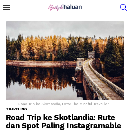
S
Menu
Road Trip ke Skotlandia, Foto: The Mindful Traveller
TRAVELING
Road Trip ke Skotlandia: Rute
dan Spot Paling Instagramable