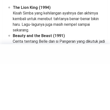
The Lion King (1994)
Kisah Simba yang kehilangan ayahnya dan akhirnya
kembali untuk merebut tahtanya benar-benar bikin
haru. Lagu-lagunya juga masih nempel sampai
sekarang.
Beauty and the Beast (1991)
Cerita tentang Belle dan si Pangeran yang dikutuk jadi
monster ini menyampaikan pesan penting soal melihat
keindahan dari dalam.
Aladdin (1992)
Siapa yang nggak kenal Jin lucu dari lampu ajaib ini?
Film ini penuh warna, aksi, dan tentu saja kisah cinta
antara Aladdin dan Putri Jasmine.
Mulan (1998)
Salah satu karakter cewek paling kuat di Disney.
Mulan berhasil menyamar jadi tentara cowok dan
menyelamatkan negaranya. Keren banget!
Tarzan (1999)
Kisah manusia yang dibesarkan oleh gorila ini punya