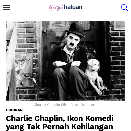
S
Menu
Charlie Chaplin Film, Foto: Decider
HIBURAN
Charlie Chaplin, Ikon Komedi
yang Tak Pernah Kehilangan