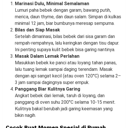
Marinasi Dulu, Minimal Semalaman
Lumuri paha bebek dengan garam, bawang putih,
merica, daun thyme, dan daun salam. Simpan di kulkas
minimal 12 jam, biar bumbunya meresap sempurna.
Bilas dan Siap Masak
Setelah dimarinasi, bilas bebek dari sisa garam dan
rempah-rempahnya, lalu keringkan dengan tisu dapur.
Ini penting supaya kulit bebek bisa garing nantinya.
Masak Dalam Lemak Perlahan
Masukkan bebek ke panci atau loyang tahan panas,
lalu tuang lemak sampai daging terendam. Masak
dengan api sangat kecil (atau oven 120°C) selama 2–
3 jam sampai dagingnya super empuk.
Panggang Biar Kulitnya Garing
Angkat bebek dari lemak, taruh di loyang, dan
panggang di oven suhu 200°C selama 10-15 menit.
Kulitnya bakal berubah jadi garing keemasan yang
bikin nagih.
Cocok Buat Momen Spesial di Rumah