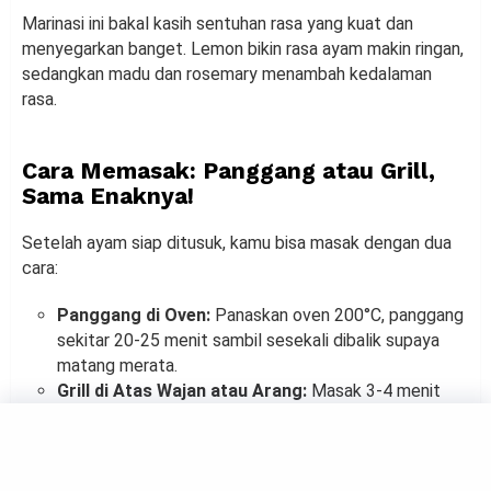
Marinasi ini bakal kasih sentuhan rasa yang kuat dan
menyegarkan banget. Lemon bikin rasa ayam makin ringan,
sedangkan madu dan rosemary menambah kedalaman
rasa.
Cara Memasak: Panggang atau Grill,
Sama Enaknya!
Setelah ayam siap ditusuk, kamu bisa masak dengan dua
cara:
Panggang di Oven:
Panaskan oven 200°C, panggang
sekitar 20-25 menit sambil sesekali dibalik supaya
matang merata.
Grill di Atas Wajan atau Arang:
Masak 3-4 menit
tiap sisi sampai warnanya keemasan dan matang
sempurna.
Kalau kamu suka hasil yang sedikit smoky, grill di atas