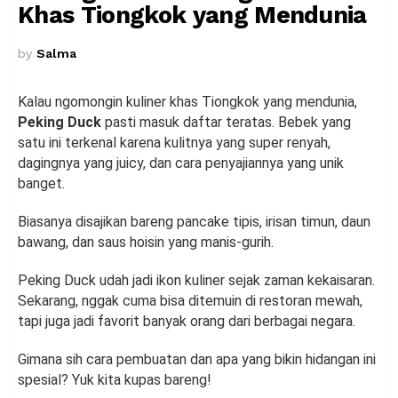
Khas Tiongkok yang Mendunia
by
Salma
Kalau ngomongin kuliner khas Tiongkok yang mendunia,
Peking Duck
pasti masuk daftar teratas. Bebek yang
satu ini terkenal karena kulitnya yang super renyah,
dagingnya yang juicy, dan cara penyajiannya yang unik
banget.
Biasanya disajikan bareng pancake tipis, irisan timun, daun
bawang, dan saus hoisin yang manis-gurih.
Peking Duck udah jadi ikon kuliner sejak zaman kekaisaran.
Sekarang, nggak cuma bisa ditemuin di restoran mewah,
tapi juga jadi favorit banyak orang dari berbagai negara.
Gimana sih cara pembuatan dan apa yang bikin hidangan ini
spesial? Yuk kita kupas bareng!