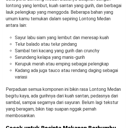
lontong yang lembut, kuah santan yang gurih, dan berbagai
lauk pelengkap yang menggoda. Beberapa bahan yang
umum kamu temukan dalam sepiring Lontong Medan
antara lain:
Sayur labu siam yang lembut dan meresap kuah
Telur balado atau telur pindang
Sambal teri kacang yang gurih dan crunchy
Serundeng kelapa yang manis-gurih
Kerupuk merah atau emping sebagai pelengkap
Kadang ada juga tauco atau rendang daging sebagai
variasi
Perpaduan semua komponen ini bikin rasa Lontong Medan
begitu kaya, ada gurihnya dari kuah santan, pedasnya dari
sambal, sampai segarnya dari sayuran. Belum lagi tekstur
yang beragam, bikin tiap suapan nggak pernah
membosankan.
Cocok untuk Pecinta Makanan Berbumbu