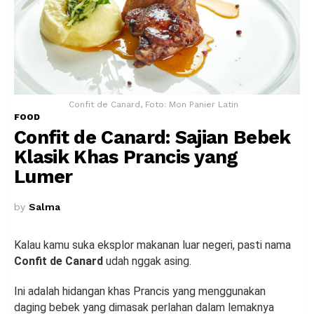
Confit de Canard, Foto: Mon Panier Latin
FOOD
Confit de Canard: Sajian Bebek
Klasik Khas Prancis yang
Lumer
by
Salma
Kalau kamu suka eksplor makanan luar negeri, pasti nama
Confit de Canard
udah nggak asing.
Ini adalah hidangan khas Prancis yang menggunakan
daging bebek yang dimasak perlahan dalam lemaknya