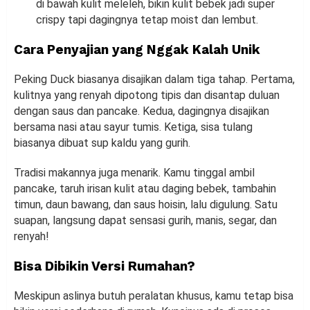
di bawah kulit meleleh, bikin kulit bebek jadi super
crispy tapi dagingnya tetap moist dan lembut.
Cara Penyajian yang Nggak Kalah Unik
Peking Duck biasanya disajikan dalam tiga tahap. Pertama,
kulitnya yang renyah dipotong tipis dan disantap duluan
dengan saus dan pancake. Kedua, dagingnya disajikan
bersama nasi atau sayur tumis. Ketiga, sisa tulang
biasanya dibuat sup kaldu yang gurih.
Tradisi makannya juga menarik. Kamu tinggal ambil
pancake, taruh irisan kulit atau daging bebek, tambahin
timun, daun bawang, dan saus hoisin, lalu digulung. Satu
suapan, langsung dapat sensasi gurih, manis, segar, dan
renyah!
Bisa Dibikin Versi Rumahan?
Meskipun aslinya butuh peralatan khusus, kamu tetap bisa