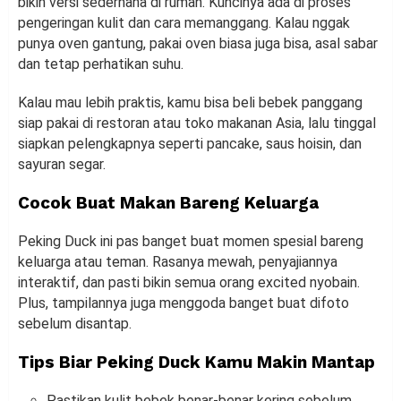
bikin versi sederhana di rumah. Kuncinya ada di proses
pengeringan kulit dan cara memanggang. Kalau nggak
punya oven gantung, pakai oven biasa juga bisa, asal sabar
dan tetap perhatikan suhu.
Kalau mau lebih praktis, kamu bisa beli bebek panggang
siap pakai di restoran atau toko makanan Asia, lalu tinggal
siapkan pelengkapnya seperti pancake, saus hoisin, dan
sayuran segar.
Cocok Buat Makan Bareng Keluarga
Peking Duck ini pas banget buat momen spesial bareng
keluarga atau teman. Rasanya mewah, penyajiannya
interaktif, dan pasti bikin semua orang excited nyobain.
Plus, tampilannya juga menggoda banget buat difoto
sebelum disantap.
Tips Biar Peking Duck Kamu Makin Mantap
Pastikan kulit bebek benar-benar kering sebelum