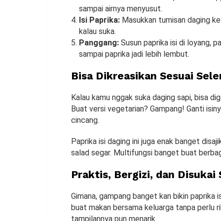
sampai airnya menyusut.
Isi Paprika:
Masukkan tumisan daging ke d
kalau suka.
Panggang:
Susun paprika isi di loyang,
sampai paprika jadi lebih lembut.
Bisa Dikreasikan Sesuai Sele
Kalau kamu nggak suka daging sapi, bisa di
Buat versi vegetarian? Gampang! Ganti isin
cincang.
Paprika isi daging ini juga enak banget disa
salad segar. Multifungsi banget buat berba
Praktis, Bergizi, dan Disuka
Gimana, gampang banget kan bikin paprika isi
buat makan bersama keluarga tanpa perlu ri
tampilannya pun menarik.