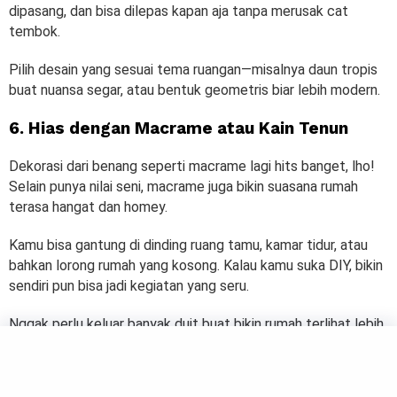
dipasang, dan bisa dilepas kapan aja tanpa merusak cat
tembok.
Pilih desain yang sesuai tema ruangan—misalnya daun tropis
buat nuansa segar, atau bentuk geometris biar lebih modern.
6. Hias dengan Macrame atau Kain Tenun
Dekorasi dari benang seperti macrame lagi hits banget, lho!
Selain punya nilai seni, macrame juga bikin suasana rumah
terasa hangat dan homey.
Kamu bisa gantung di dinding ruang tamu, kamar tidur, atau
bahkan lorong rumah yang kosong. Kalau kamu suka DIY, bikin
sendiri pun bisa jadi kegiatan yang seru.
Nggak perlu keluar banyak duit buat bikin rumah terlihat lebih
hidup dan personal. Dengan sedikit kreativitas dan sentuhan
dekorasi dinding, rumah kamu bisa jadi tempat yang makin
nyaman dan bikin betah.