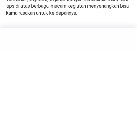
tips di atas berbagai macam kegiatan menyenangkan bisa
kamu rasakan untuk ke depannya.
HOBBY
Wajib Tahu! 4 Hal yang Wajib
Dipersiapkan Sebelum
Mendaki Gunung
by
Suci Berliana