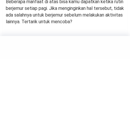
Beberapa manfaat di atas bisa kamu dapatkan ketika rutin
berjemur setiap pagi. Jika menginginkan hal tersebut, tidak
ada salahnya untuk berjemur sebelum melakukan aktivitas
lainnya. Tertarik untuk mencoba?
HEALTH
4 Kebiasaan ini Wajib
Dilakukan Agar Kesehatan
Mental Terjaga
by
Suci Berliana