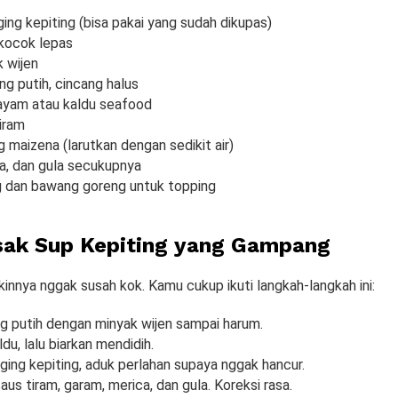
ing kepiting (bisa pakai yang sudah dikupas)
, kocok lepas
 wijen
ng putih, cincang halus
u ayam atau kaldu seafood
iram
 maizena (larutkan dengan sedikit air)
a, dan gula secukupnya
 dan bawang goreng untuk topping
ak Sup Kepiting yang Gampang
kinnya nggak susah kok. Kamu cukup ikuti langkah-langkah ini:
 putih dengan minyak wijen sampai harum.
u, lalu biarkan mendidih.
ing kepiting, aduk perlahan supaya nggak hancur.
s tiram, garam, merica, dan gula. Koreksi rasa.