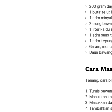
200 gram dag
1 butir telur
1 sdm minyak
2 siung bawa
1 liter kald
1 sdm saus t
1 sdm tepung
Garam, meric
Daun bawang
Cara Mas
Tenang, cara bi
Tumis bawang
Masukkan kald
Masukkan dag
Tambahkan sau