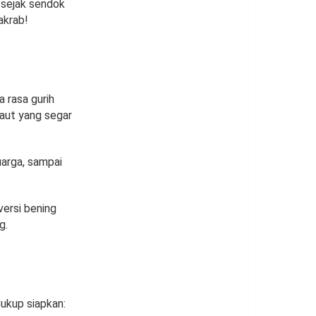
a sejak sendok
akrab!
 rasa gurih
laut yang segar
arga, sampai
versi bening
g.
Cukup siapkan: