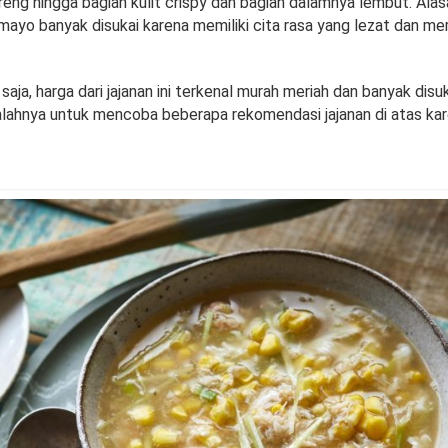
eng hingga bagian kulit crispy dan bagian dalamnya lembut. Alasa
mayo banyak disukai karena memiliki cita rasa yang lezat dan m
 saja, harga dari jajanan ini terkenal murah meriah dan banyak disu
salahnya untuk mencoba beberapa rekomendasi jajanan di atas kar