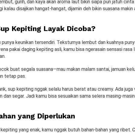
mbut, gurih, dan kaya akan aroma laut bikin siapa pun jatuh cint
i kalau disajikan hangat-hangat, dijamin deh bikin suasana makin 
up Kepiting Layak Dicoba?
u punya keunikan tersendiri. Teksturnya lembut dan kuahnya punya
ena pakai daging kepiting asli, kamu bisa ngerasain sensasi rasa 
gan.
cocok buat segala suasana—mau makan malam santai, jamuan kelu
un tetap pas.
rik, sup kepiting nggak selalu harus berat atau creamy. Ada juga 
an dan segar. Jadi kamu bisa sesuaikan sama selera masing-masin
han yang Diperlukan
 kepiting yang enak, kamu nggak butuh bahan-bahan yang ribet. 