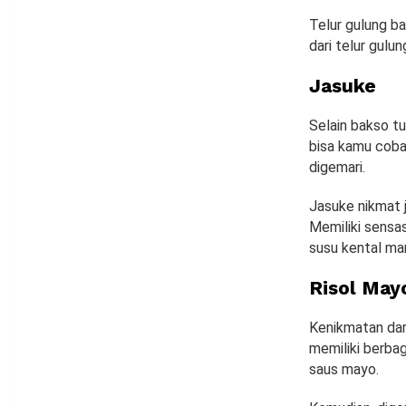
Telur gulung ba
dari telur gulu
Jasuke
Selain bakso tu
bisa kamu coba 
digemari.
Jasuke nikmat j
Memiliki sensa
susu kental man
Risol May
Kenikmatan dari
memiliki berbag
saus mayo.