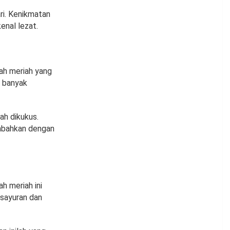
ri. Kenikmatan
enal lezat.
rah meriah yang
i banyak
ah dikukus.
ambahkan dengan
h meriah ini
 sayuran dan