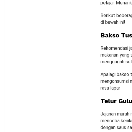
pelajar. Menari
Berikut beberap
di bawah ini!
Bakso Tu
Rekomendasi jaj
makanan yang sa
menggugah sel
Apalagi bakso t
mengonsumsi ma
rasa lapar
Telur Gul
Jajanan murah m
mencoba kenikma
dengan saus sa