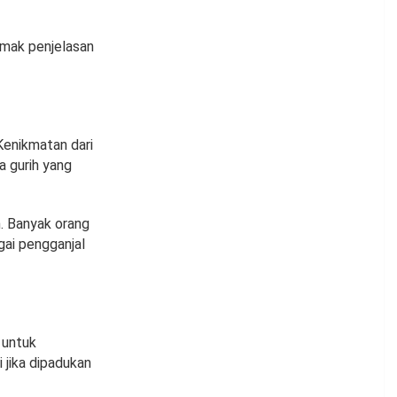
imak penjelasan
Kenikmatan dari
a gurih yang
h. Banyak orang
gai pengganjal
 untuk
i jika dipadukan