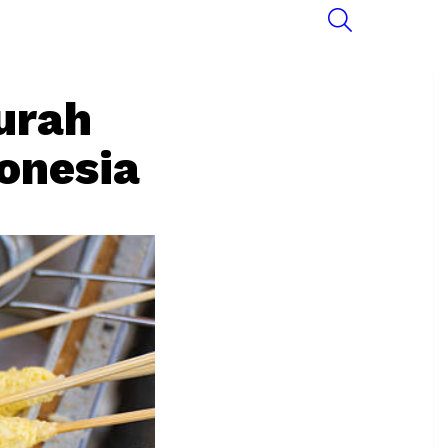
SEARCH
urah
donesia