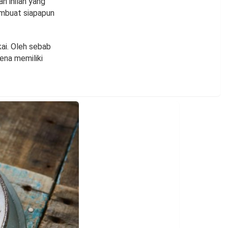
n inilah yang
embuat siapapun
kai. Oleh sebab
ena memiliki