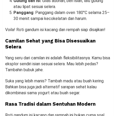
Gulung dan Isi
: Gilas adonan, beri isian, lalu gulung
atau lipat sesuai selera.
Panggang
: Panggang dalam oven 180°C selama 25–
30 menit sampai kecokelatan dan harum.
Voila! Roti gandum isi kacang dan rempah siap disajikan!
Camilan Sehat yang Bisa Disesuaikan
Selera
Yang seru dari camilan ini adalah fleksibilitasnya. Kamu bisa
eksplor sendiri isian sesuai selera. Mau lebih pedas?
Tambahin bubuk jahe.
Suka yang lebih manis? Tambah madu atau buah kering.
Bahkan bisa juga jadi alternatif sarapan sehat kalau
dikombinasi sama yogurt atau buah segar.
Rasa Tradisi dalam Sentuhan Modern
Roti gandum isi kacang dan rempah ini bukan cuma soal