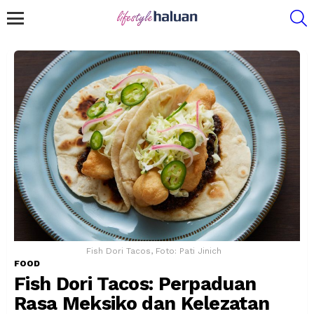
S
Menu
Fish Dori Tacos, Foto: Pati Jinich
FOOD
Fish Dori Tacos: Perpaduan
Rasa Meksiko dan Kelezatan