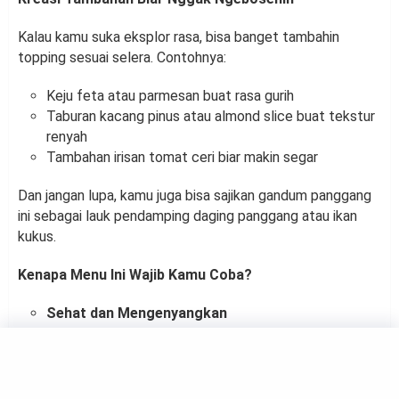
Kalau kamu suka eksplor rasa, bisa banget tambahin
topping sesuai selera. Contohnya:
Keju feta atau parmesan buat rasa gurih
Taburan kacang pinus atau almond slice buat tekstur
renyah
Tambahan irisan tomat ceri biar makin segar
Dan jangan lupa, kamu juga bisa sajikan gandum panggang
ini sebagai lauk pendamping daging panggang atau ikan
kukus.
Kenapa Menu Ini Wajib Kamu Coba?
Sehat dan Mengenyangkan
Kandungan serat tinggi dari gandum utuh bikin kamu
kenyang lebih lama. Sayurannya pun bantu penuhi
kebutuhan vitamin harian kamu.
Ramah buat Meal Prep