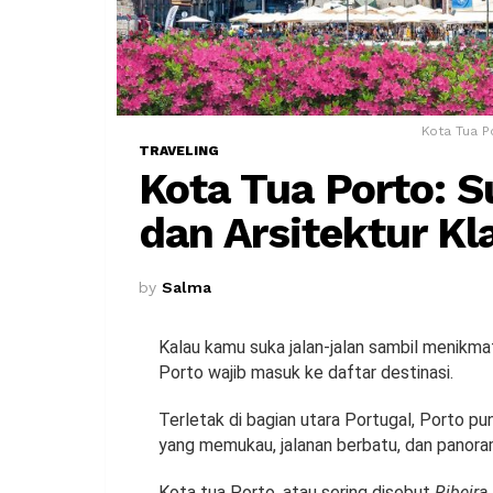
Kota Tua P
TRAVELING
Kota Tua Porto: S
dan Arsitektur Kl
by
Salma
Kalau kamu suka jalan-jalan sambil menikmat
Porto wajib masuk ke daftar destinasi.
Terletak di bagian utara Portugal, Porto p
yang memukau, jalanan berbatu, dan panor
Kota tua Porto, atau sering disebut
Ribeira