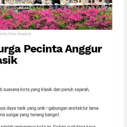
orto, Foto: Esquire
urga Pecinta Anggur
asik
i suasana kota yang klasik dan penuh sejarah,
unya daya tarik yang unik—gabungan arsitektur lama
ama sungai yang tenang banget.
, adalah jantungnya kota ini. Setiap sudutnya kaya