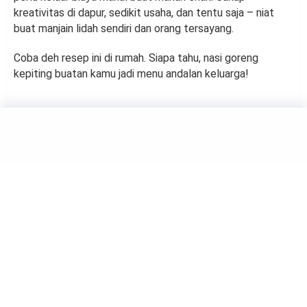
kreativitas di dapur, sedikit usaha, dan tentu saja – niat
buat manjain lidah sendiri dan orang tersayang.
Coba deh resep ini di rumah. Siapa tahu, nasi goreng
kepiting buatan kamu jadi menu andalan keluarga!
FOOD
Tinggal di Kos? 4 Tips
Memasak Nasi Dengan Porsi
Kecil
by
Suci Berliana