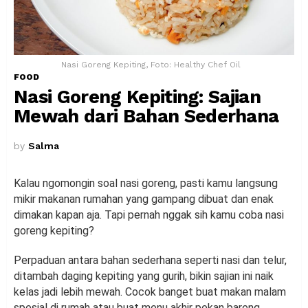
Nasi Goreng Kepiting, Foto: Healthy Chef Oil
FOOD
Nasi Goreng Kepiting: Sajian
Mewah dari Bahan Sederhana
by
Salma
Kalau ngomongin soal nasi goreng, pasti kamu langsung
mikir makanan rumahan yang gampang dibuat dan enak
dimakan kapan aja. Tapi pernah nggak sih kamu coba nasi
goreng kepiting?
Perpaduan antara bahan sederhana seperti nasi dan telur,
ditambah daging kepiting yang gurih, bikin sajian ini naik
kelas jadi lebih mewah. Cocok banget buat makan malam
spesial di rumah atau buat menu akhir pekan bareng