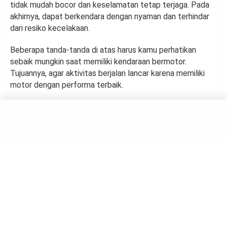
tidak mudah bocor dan keselamatan tetap terjaga. Pada
akhirnya, dapat berkendara dengan nyaman dan terhindar
dari resiko kecelakaan.
Beberapa tanda-tanda di atas harus kamu perhatikan
sebaik mungkin saat memiliki kendaraan bermotor.
Tujuannya, agar aktivitas berjalan lancar karena memiliki
motor dengan performa terbaik.
OTOMOTIF
4 Tips Merawat Kendaraan
Bermotor Bagi Kaum Wanita
by
Suci Berliana