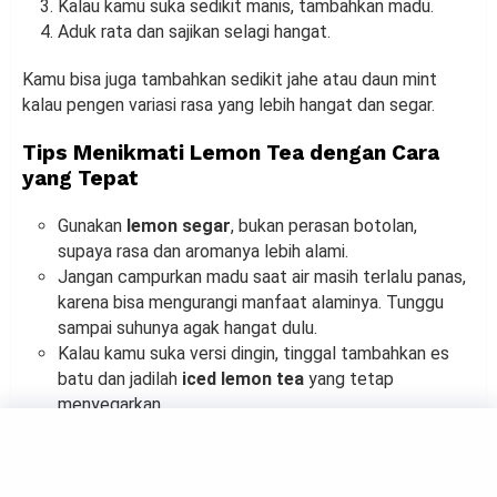
Kalau kamu suka sedikit manis, tambahkan madu.
Aduk rata dan sajikan selagi hangat.
Kamu bisa juga tambahkan sedikit jahe atau daun mint
kalau pengen variasi rasa yang lebih hangat dan segar.
Tips Menikmati Lemon Tea dengan Cara
yang Tepat
Gunakan
lemon segar
, bukan perasan botolan,
supaya rasa dan aromanya lebih alami.
Jangan campurkan madu saat air masih terlalu panas,
karena bisa mengurangi manfaat alaminya. Tunggu
sampai suhunya agak hangat dulu.
Kalau kamu suka versi dingin, tinggal tambahkan es
batu dan jadilah
iced lemon tea
yang tetap
menyegarkan.
Segelas
lemon tea hangat
di pagi hari bisa jadi rutinitas
kecil yang memberi efek besar buat tubuh dan pikiran