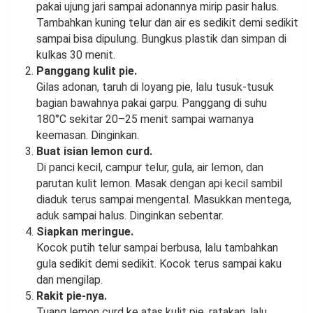
pakai ujung jari sampai adonannya mirip pasir halus.
Tambahkan kuning telur dan air es sedikit demi sedikit
sampai bisa dipulung. Bungkus plastik dan simpan di
kulkas 30 menit.
Panggang kulit pie.
Gilas adonan, taruh di loyang pie, lalu tusuk-tusuk
bagian bawahnya pakai garpu. Panggang di suhu
180°C sekitar 20–25 menit sampai warnanya
keemasan. Dinginkan.
Buat isian lemon curd.
Di panci kecil, campur telur, gula, air lemon, dan
parutan kulit lemon. Masak dengan api kecil sambil
diaduk terus sampai mengental. Masukkan mentega,
aduk sampai halus. Dinginkan sebentar.
Siapkan meringue.
Kocok putih telur sampai berbusa, lalu tambahkan
gula sedikit demi sedikit. Kocok terus sampai kaku
dan mengilap.
Rakit pie-nya.
Tuang lemon curd ke atas kulit pie, ratakan, lalu