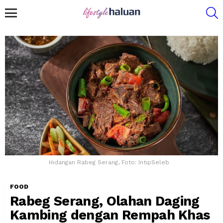
S
Menu
Hidangan Rabeg Serang, Foto: IntipSeleb
FOOD
Rabeg Serang, Olahan Daging
Kambing dengan Rempah Khas