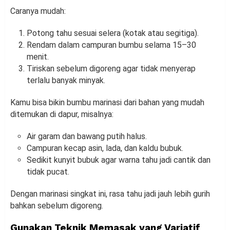
Caranya mudah:
Potong tahu sesuai selera (kotak atau segitiga).
Rendam dalam campuran bumbu selama 15–30
menit.
Tiriskan sebelum digoreng agar tidak menyerap
terlalu banyak minyak.
Kamu bisa bikin bumbu marinasi dari bahan yang mudah
ditemukan di dapur, misalnya:
Air garam dan bawang putih halus.
Campuran kecap asin, lada, dan kaldu bubuk.
Sedikit kunyit bubuk agar warna tahu jadi cantik dan
tidak pucat.
Dengan marinasi singkat ini, rasa tahu jadi jauh lebih gurih
bahkan sebelum digoreng.
Gunakan Teknik Memasak yang Variatif