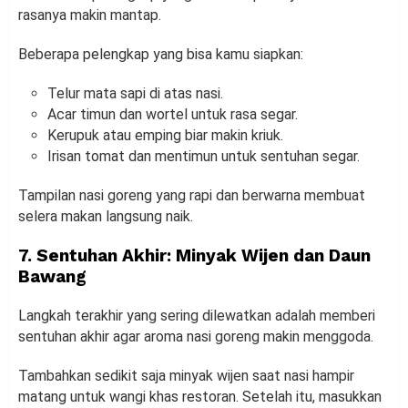
rasanya makin mantap.
Beberapa pelengkap yang bisa kamu siapkan:
Telur mata sapi di atas nasi.
Acar timun dan wortel untuk rasa segar.
Kerupuk atau emping biar makin kriuk.
Irisan tomat dan mentimun untuk sentuhan segar.
Tampilan nasi goreng yang rapi dan berwarna membuat
selera makan langsung naik.
7. Sentuhan Akhir: Minyak Wijen dan Daun
Bawang
Langkah terakhir yang sering dilewatkan adalah memberi
sentuhan akhir agar aroma nasi goreng makin menggoda.
Tambahkan sedikit saja minyak wijen saat nasi hampir
matang untuk wangi khas restoran. Setelah itu, masukkan