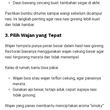
Daun bawang cincang buat tambahan segar di akhir.
Pastikan bumbu ditumis sampai wangi sebelum dicampur
nasi. Ini langkah penting agar rasa nasi goreng lebih kuat
dan tidak hambar.
3. Pilih Wajan yang Tepat
Wajan ternyata punya peran besar dalam hasil nasi goreng.
Restoran biasanya menggunakan wajan cekung besar agar
nasi tergoreng merata dan tidak menempel.
Kalau di rumah, kamu bisa pakai:
Wajan besi atau wajan teflon cekung, agar panasnya
merata.
Gunakan api besar, tetapi aduk cepat supaya nasi
tidak gosong.
Wajan yang panas membantu menciptakan aroma “smoky”