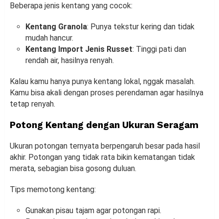
Beberapa jenis kentang yang cocok:
Kentang Granola
: Punya tekstur kering dan tidak
mudah hancur.
Kentang Import Jenis Russet
: Tinggi pati dan
rendah air, hasilnya renyah.
Kalau kamu hanya punya kentang lokal, nggak masalah.
Kamu bisa akali dengan proses perendaman agar hasilnya
tetap renyah.
Potong Kentang dengan Ukuran Seragam
Ukuran potongan ternyata berpengaruh besar pada hasil
akhir. Potongan yang tidak rata bikin kematangan tidak
merata, sebagian bisa gosong duluan.
Tips memotong kentang:
Gunakan pisau tajam agar potongan rapi.