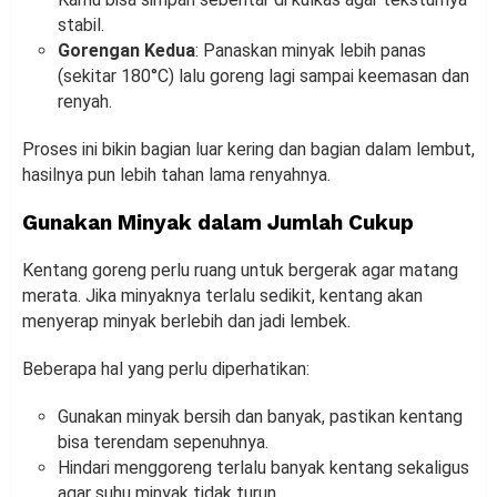
stabil.
Gorengan Kedua
: Panaskan minyak lebih panas
(sekitar 180°C) lalu goreng lagi sampai keemasan dan
renyah.
Proses ini bikin bagian luar kering dan bagian dalam lembut,
hasilnya pun lebih tahan lama renyahnya.
Gunakan Minyak dalam Jumlah Cukup
Kentang goreng perlu ruang untuk bergerak agar matang
merata. Jika minyaknya terlalu sedikit, kentang akan
menyerap minyak berlebih dan jadi lembek.
Beberapa hal yang perlu diperhatikan:
Gunakan minyak bersih dan banyak, pastikan kentang
bisa terendam sepenuhnya.
Hindari menggoreng terlalu banyak kentang sekaligus
agar suhu minyak tidak turun.