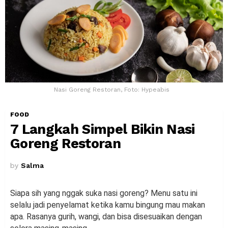
Nasi Goreng Restoran, Foto: Hypeabis
FOOD
7 Langkah Simpel Bikin Nasi
Goreng Restoran
by
Salma
Siapa sih yang nggak suka nasi goreng? Menu satu ini
selalu jadi penyelamat ketika kamu bingung mau makan
apa. Rasanya gurih, wangi, dan bisa disesuaikan dengan