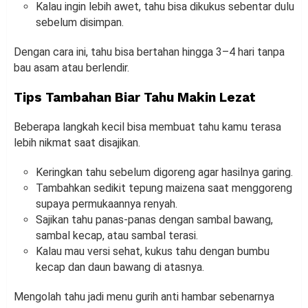
Kalau ingin lebih awet, tahu bisa dikukus sebentar dulu
sebelum disimpan.
Dengan cara ini, tahu bisa bertahan hingga 3–4 hari tanpa
bau asam atau berlendir.
Tips Tambahan Biar Tahu Makin Lezat
Beberapa langkah kecil bisa membuat tahu kamu terasa
lebih nikmat saat disajikan.
Keringkan tahu sebelum digoreng agar hasilnya garing.
Tambahkan sedikit tepung maizena saat menggoreng
supaya permukaannya renyah.
Sajikan tahu panas-panas dengan sambal bawang,
sambal kecap, atau sambal terasi.
Kalau mau versi sehat, kukus tahu dengan bumbu
kecap dan daun bawang di atasnya.
Mengolah tahu jadi menu gurih anti hambar sebenarnya