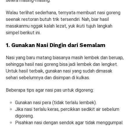
selera masing-masing.
Walau terlihat sederhana, ternyata membuat nasi goreng
seenak restoran butuh trik tersendiri. Nah, biar hasil
masakanmu nggak kalah lezat, yuk ikuti tujuh langkah
simpel berikut ini.
1. Gunakan Nasi Dingin dari Semalam
Nasi yang baru matang biasanya masih lembek dan beruap,
sehingga hasil nasi goreng bisa jadi lembek dan lengket.
Untuk hasil terbaik, gunakan nasi yang sudah dimasak
sehari sebelumnya dan disimpan di kulkas.
Beberapa tips agar nasi pas untuk digoreng:
Gunakan nasi pera (tidak terlalu lembek).
Jika nasi terlalu keras, percikkan sedikit air sebelum
digoreng.
Pisahkan nasi dengan sendok agar tidak menggumpal.