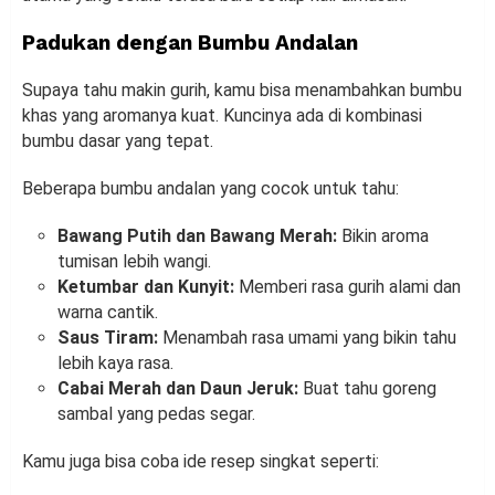
Padukan dengan Bumbu Andalan
Supaya tahu makin gurih, kamu bisa menambahkan bumbu
khas yang aromanya kuat. Kuncinya ada di kombinasi
bumbu dasar yang tepat.
Beberapa bumbu andalan yang cocok untuk tahu:
Bawang Putih dan Bawang Merah:
Bikin aroma
tumisan lebih wangi.
Ketumbar dan Kunyit:
Memberi rasa gurih alami dan
warna cantik.
Saus Tiram:
Menambah rasa umami yang bikin tahu
lebih kaya rasa.
Cabai Merah dan Daun Jeruk:
Buat tahu goreng
sambal yang pedas segar.
Kamu juga bisa coba ide resep singkat seperti: