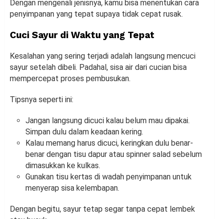
Dengan mengenali jenisnya, kamu bisa menentukan cara
penyimpanan yang tepat supaya tidak cepat rusak.
Cuci Sayur di Waktu yang Tepat
Kesalahan yang sering terjadi adalah langsung mencuci
sayur setelah dibeli. Padahal, sisa air dari cucian bisa
mempercepat proses pembusukan.
Tipsnya seperti ini:
Jangan langsung dicuci kalau belum mau dipakai.
Simpan dulu dalam keadaan kering.
Kalau memang harus dicuci, keringkan dulu benar-
benar dengan tisu dapur atau spinner salad sebelum
dimasukkan ke kulkas.
Gunakan tisu kertas di wadah penyimpanan untuk
menyerap sisa kelembapan.
Dengan begitu, sayur tetap segar tanpa cepat lembek