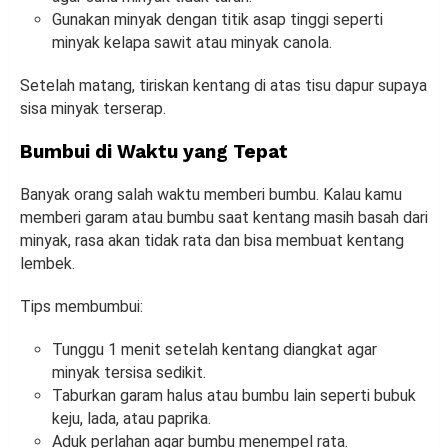
Gunakan minyak dengan titik asap tinggi seperti
minyak kelapa sawit atau minyak canola.
Setelah matang, tiriskan kentang di atas tisu dapur supaya
sisa minyak terserap.
Bumbui di Waktu yang Tepat
Banyak orang salah waktu memberi bumbu. Kalau kamu
memberi garam atau bumbu saat kentang masih basah dari
minyak, rasa akan tidak rata dan bisa membuat kentang
lembek.
Tips membumbui:
Tunggu 1 menit setelah kentang diangkat agar
minyak tersisa sedikit.
Taburkan garam halus atau bumbu lain seperti bubuk
keju, lada, atau paprika.
Aduk perlahan agar bumbu menempel rata.