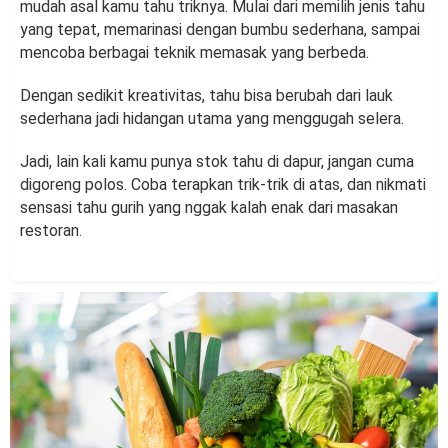
mudah asal kamu tahu triknya. Mulai dari memilih jenis tahu
yang tepat, memarinasi dengan bumbu sederhana, sampai
mencoba berbagai teknik memasak yang berbeda.
Dengan sedikit kreativitas, tahu bisa berubah dari lauk
sederhana jadi hidangan utama yang menggugah selera.
Jadi, lain kali kamu punya stok tahu di dapur, jangan cuma
digoreng polos. Coba terapkan trik-trik di atas, dan nikmati
sensasi tahu gurih yang nggak kalah enak dari masakan
restoran.