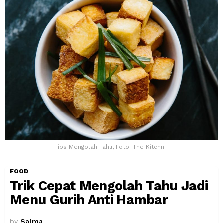
Tips Mengolah Tahu, Foto: The Kitchn
FOOD
Trik Cepat Mengolah Tahu Jadi
Menu Gurih Anti Hambar
by
Salma