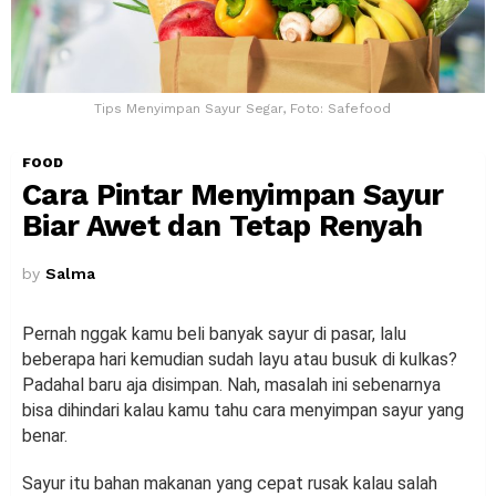
Tips Menyimpan Sayur Segar, Foto: Safefood
FOOD
Cara Pintar Menyimpan Sayur
Biar Awet dan Tetap Renyah
by
Salma
Pernah nggak kamu beli banyak sayur di pasar, lalu
beberapa hari kemudian sudah layu atau busuk di kulkas?
Padahal baru aja disimpan. Nah, masalah ini sebenarnya
bisa dihindari kalau kamu tahu cara menyimpan sayur yang
benar.
Sayur itu bahan makanan yang cepat rusak kalau salah