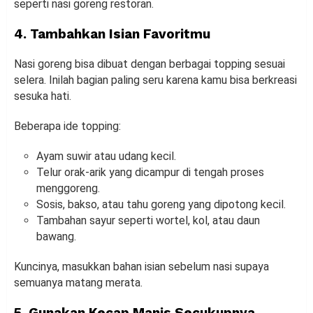
seperti nasi goreng restoran.
4. Tambahkan Isian Favoritmu
Nasi goreng bisa dibuat dengan berbagai topping sesuai
selera. Inilah bagian paling seru karena kamu bisa berkreasi
sesuka hati.
Beberapa ide topping:
Ayam suwir atau udang kecil.
Telur orak-arik yang dicampur di tengah proses
menggoreng.
Sosis, bakso, atau tahu goreng yang dipotong kecil.
Tambahan sayur seperti wortel, kol, atau daun
bawang.
Kuncinya, masukkan bahan isian sebelum nasi supaya
semuanya matang merata.
5. Gunakan Kecap Manis Secukupnya