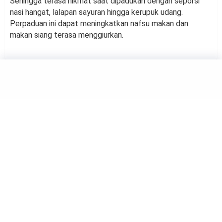
Sehingga terasa nikmat saat dipadukan dengan seporsi
nasi hangat, lalapan sayuran hingga kerupuk udang.
Perpaduan ini dapat meningkatkan nafsu makan dan
makan siang terasa menggiurkan.
Coconut Ice Cream Hawaii, Foto: Bigger Bolder Baking
FOOD