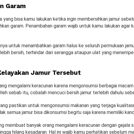
n Garam
ya yang bisa kamu lakukan ketika ingin membersihkan jamur sebe
kan garam. Penambahan garam wajib untuk kamu lakukan agar 
hnya untuk menambahkan garam halus ke seluruh permukaan jamu
lebih bersih, terhindar dari serangga ataupun ulat yang menempe
Kelayakan Jamur Tersebut
yang mengalami keracunan karena mengonsumsi berbagai macam 
eh sebab itu, cobalah mencuci bersih jamur terlebih dahulu sebe
arang pastikan untuk mengonsumsi makanan yang terjaga kualita
dak semua jamur bisa dikonsumsi begitu saja karena memiliki kan
yang membuat banyak orang mengalami keracunan dengan gejala se
ingga hilang kesadaran. Hal ini wajib kamu perhatikan sebelum m