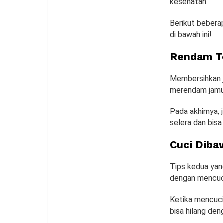
kesehatan.
Berikut bebera
di bawah ini!
Rendam Te
Membersihkan j
merendam jamur
Pada akhirnya,
selera dan bis
Cuci Diba
Tips kedua yan
dengan mencuci 
Ketika mencuci
bisa hilang den