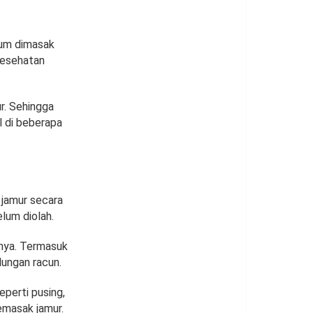
lum dimasak
kesehatan
r. Sehingga
l di beberapa
jamur secara
lum diolah.
snya. Termasuk
dungan racun.
perti pusing,
emasak jamur.