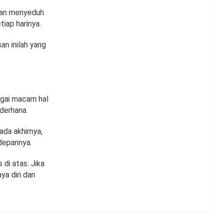
lian menyeduh
iap harinya.
an inilah yang
agai macam hal
ederhana.
da akhirnya,
depannya.
di atas. Jika
a diri dan