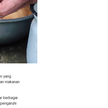
an yang
kan makanan
ar berbagai
mpengaruhi