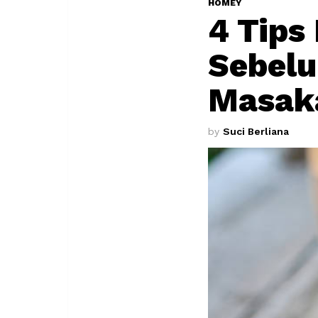
HOMEY
4 Tips
Sebelu
Masak
by
Suci Berliana