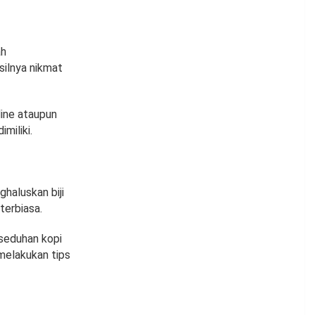
ah
silnya nikmat
ine ataupun
imiliki.
ghaluskan biji
terbiasa.
 seduhan kopi
 melakukan tips