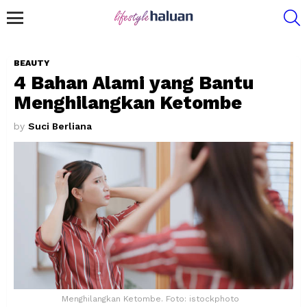
S
Menu
BEAUTY
4 Bahan Alami yang Bantu
Menghilangkan Ketombe
by
Suci Berliana
Menghilangkan Ketombe. Foto: istockphoto