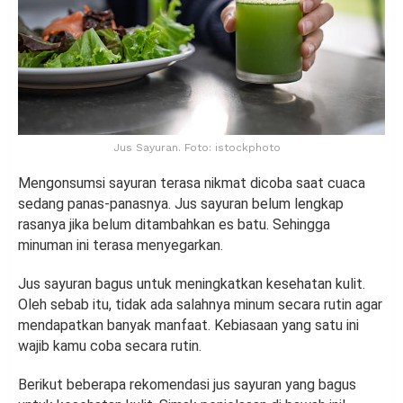
Jus Sayuran. Foto: istockphoto
Mengonsumsi sayuran terasa nikmat dicoba saat cuaca
sedang panas-panasnya. Jus sayuran belum lengkap
rasanya jika belum ditambahkan es batu. Sehingga
minuman ini terasa menyegarkan.
Jus sayuran bagus untuk meningkatkan kesehatan kulit.
Oleh sebab itu, tidak ada salahnya minum secara rutin agar
mendapatkan banyak manfaat. Kebiasaan yang satu ini
wajib kamu coba secara rutin.
Berikut beberapa rekomendasi jus sayuran yang bagus