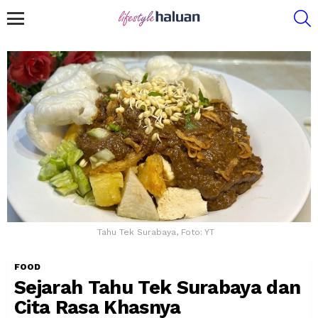
S
Menu
Tahu Tek Surabaya, Foto: YT
FOOD
Sejarah Tahu Tek Surabaya dan
Cita Rasa Khasnya