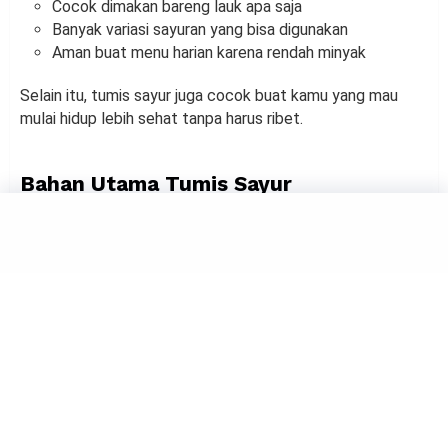
Cocok dimakan bareng lauk apa saja
Banyak variasi sayuran yang bisa digunakan
Aman buat menu harian karena rendah minyak
Selain itu, tumis sayur juga cocok buat kamu yang mau
mulai hidup lebih sehat tanpa harus ribet.
Bahan Utama Tumis Sayur
Setiap daerah punya racikan sayur yang berbeda, tetapi
secara garis besar sayuran berikut ini sering dipakai:
Kangkung
Bayam
Sawi hijau
Buncis
Wortel
Jagung muda
Tauge