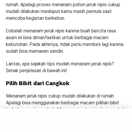
rumah. Apalagi proses menanam pohon jeruk nipis cukup
mudah dilakukan meskipun kamu masih pemula saat
mencoba kegiatan berkebun.
Cobalah menanam jeruk nipis karena buah bercita rasa
asam ini bisa dimanfaatkan untuk berbagai macam
kebutuhan. Pada akhirnya, tidak perlu membeli lagi karena
sudah bisa memanen sendiri.
Lantas, apa sajakah tips mudah menanam jeruk nipis?
Simak penjelasan di bawah ini!
Pilih Bibit dari Cangkok
Menanam jeruk nipis cukup mudah dilakukan di rumah.
Apalagi bisa menggunakan berbagai macam pilihan bibit
terbaik seperti cangkok. Menanam jeruk nipis dari cangkok
dapat mempercepat waktu panen.
Cobalah menanam pohon jeruk nipis dari cangkok.