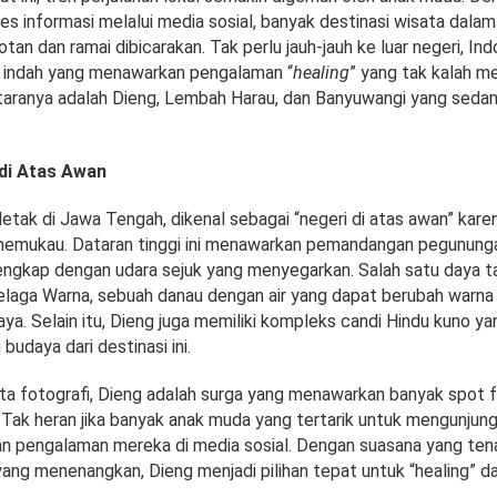
s informasi melalui media sosial, banyak destinasi wisata dalam
rotan dan ramai dibicarakan. Tak perlu jauh-jauh ke luar negeri, In
 indah yang menawarkan pengalaman “
healing
” yang tak kalah me
taranya adalah Dieng, Lembah Harau, dan Banyuwangi yang sedang
 di Atas Awan
letak di Jawa Tengah, dikenal sebagai “negeri di atas awan” kare
memukau. Dataran tinggi ini menawarkan pemandangan pegunung
engkap dengan udara sejuk yang menyegarkan. Salah satu daya t
elaga Warna, sebuah danau dengan air yang dapat berubah warna
ya. Selain itu, Dieng juga memiliki kompleks candi Hindu kuno 
n budaya dari destinasi ini.
nta fotografi, Dieng adalah surga yang menawarkan banyak spot 
Tak heran jika banyak anak muda yang tertarik untuk mengunjung
 pengalaman mereka di media sosial. Dengan suasana yang ten
g menenangkan, Dieng menjadi pilihan tepat untuk “healing” dari