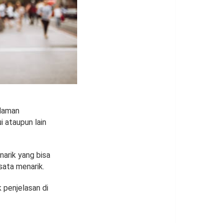
alaman
 ataupun lain
narik yang bisa
sata menarik.
 penjelasan di