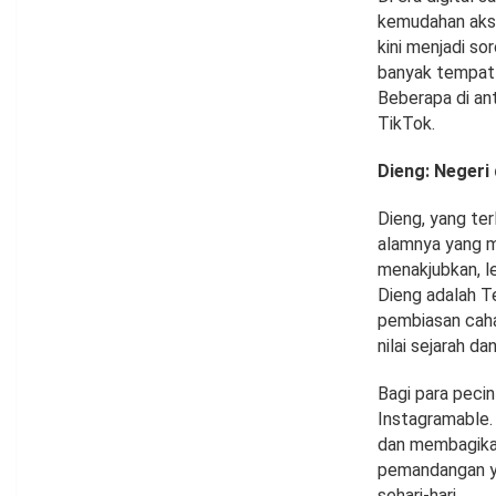
kemudahan akse
kini menjadi so
banyak tempat
Beberapa di an
TikTok.
Dieng: Negeri
Dieng, yang ter
alamnya yang 
menakjubkan, l
Dieng adalah T
pembiasan caha
nilai sejarah da
Bagi para peci
Instagramable. 
dan membagikan
pemandangan yan
sehari-hari.