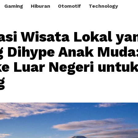
Gaming
Hiburan
Otomotif
Technology
asi Wisata Lokal ya
 Dihype Anak Muda
ke Luar Negeri untu
g