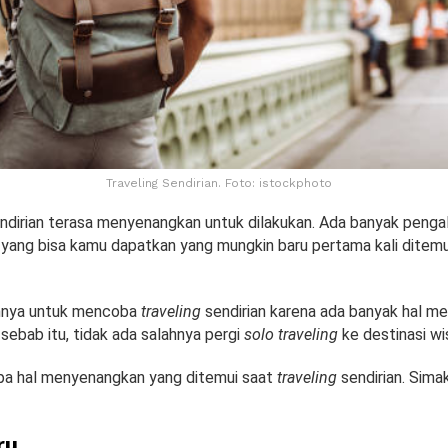
Traveling Sendirian. Foto: istockphoto
sendirian terasa menyenangkan untuk dilakukan. Ada banyak peng
ang bisa kamu dapatkan yang mungkin baru pertama kali ditemui
ahnya untuk mencoba
traveling
sendirian karena ada banyak hal me
 sebab itu, tidak ada salahnya pergi
solo
traveling
ke destinasi wi
pa hal menyenangkan yang ditemui saat
traveling
sendirian. Simak
ru