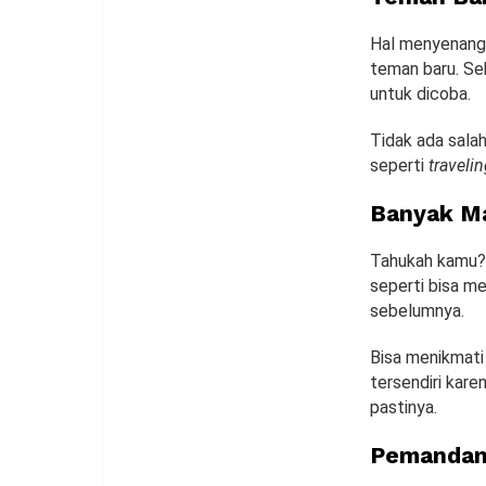
Hal menyenang
teman baru. Se
untuk dicoba.
Tidak ada sala
seperti
traveli
Banyak M
Tahukah kamu? 
seperti bisa m
sebelumnya.
Bisa menikmat
tersendiri kar
pastinya.
Pemandan