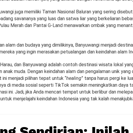
yuwangi juga memiliki Taman Nasional Baluran yang sering disebut
padang savananya yang luas dan satwa liar yang berkeliaran beba
 Pulau Merah dan Pantai G-Land menawarkan ombak yang menant
n alam dan budaya yang dimilikinya, Banyuwangi menjadi destina
i mereka yang ingin merasakan petualangan dan keindahan alam In
Harau, dan Banyuwangi adalah contoh destinasi wisata lokal yan
an anak muda. Dengan keindahan alam dan pengalaman unik yang 
ni menjadi pilihan tepat untuk “
healing
” tanpa harus pergi ke lua
snya di media sosial seperti TikTok semakin meningkatkan daya tar
nasi ini. Jadi, jika Anda mencari tempat untuk berlibur dan melep
untuk menjelajahi keindahan Indonesia yang tak kalah menakjubk
ng Sendirian: Inilah