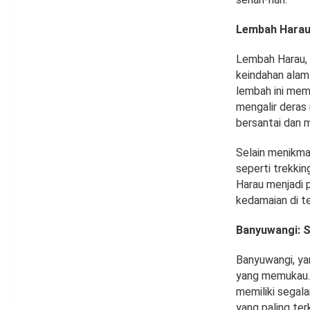
Lembah Harau
Lembah Harau, 
keindahan alam 
lembah ini mem
mengalir deras
bersantai dan 
Selain menikma
seperti trekkin
Harau menjadi 
kedamaian di t
Banyuwangi: S
Banyuwangi, ya
yang memukau. 
memiliki segal
yang paling ter