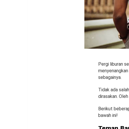
Pergi liburan 
menyenangkan y
sebagainya.
Tidak ada sal
dirasakan. Oleh
Berikut bebera
bawah ini!
Teman Ba