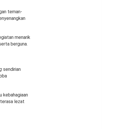
ngan teman-
menyenangkan
egiatan menarik
serta berguna.
ng
sendirian
coba
u kebahagiaan
terasa lezat