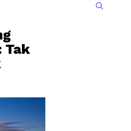
SEARCH
ng
: Tak
k