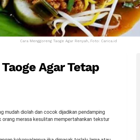
Cara Menggoreng Taoge Agar Renyah, Foto: Carica.id
Taoge Agar Tetap
ng mudah diolah dan cocok dijadikan pendamping
k orang merasa kesulitan mempertahankan tekstur
angan kekenyalannya jika dimasak terlalu lama atau