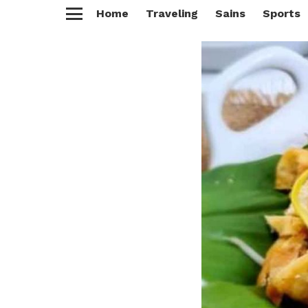
Home
Traveling
Sains
Sports
Menu