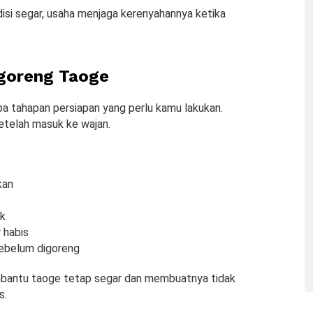
si segar, usaha menjaga kerenyahannya ketika
goreng Taoge
pa tahapan persiapan yang perlu kamu lakukan.
etelah masuk ke wajan.
kan
ik
r habis
ebelum digoreng
mbantu taoge tetap segar dan membuatnya tidak
s.