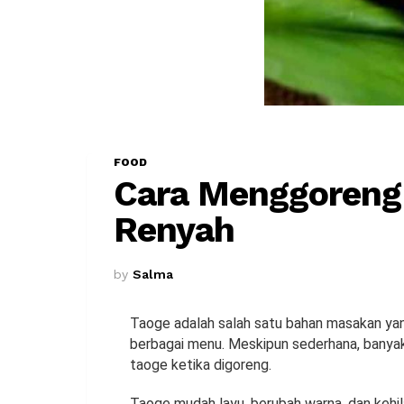
FOOD
Cara Menggoreng 
Renyah
by
Salma
Taoge adalah salah satu bahan masakan ya
berbagai menu. Meskipun sederhana, banya
taoge ketika digoreng.
Taoge mudah layu, berubah warna, dan kehil