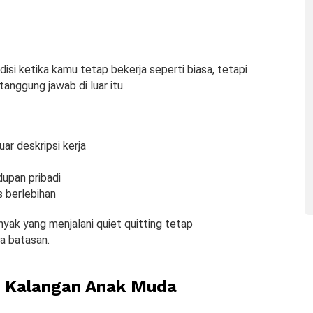
disi ketika kamu tetap bekerja seperti biasa, tetapi
anggung jawab di luar itu.
ar deskripsi kerja
dupan pribadi
s berlebihan
anyak yang menjalani quiet quitting tetap
ga batasan.
i Kalangan Anak Muda