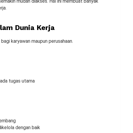
 semakin mudah diakses. Hal ini membuat banyak
rja.
lam Dunia Kerja
 bagi karyawan maupun perusahaan.
 pada tugas utama
rkembang
dikelola dengan baik