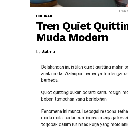
Tren 
HIBURAN
Tren Quiet Quitti
Muda Modern
by
Salma
Belakangan ini, istilah quiet quitting makin 
anak muda. Walaupun namanya terdengar sepe
berbeda.
Quiet quitting bukan berarti kamu resign, 
beban tambahan yang berlebihan.
Fenomena ini muncul sebagai respons terha
muda mulai sadar pentingnya menjaga kesei
terjebak dalam rutinitas kerja yang melelah